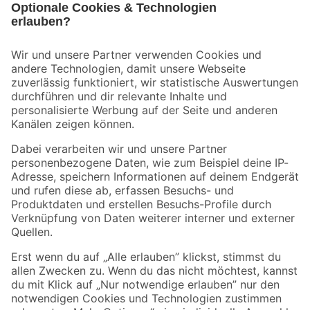
Bleib auf dem Laufenden mit unserem Newsletter
Der toom Newsletter: Keine Angebote und Aktionen mehr verpassen!
Zur Newsletter Anmeldung
Folge uns
Zahlungsarten
Versandarten
Sicher einkaufen
Jetzt die toom-App herunterladen