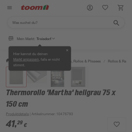
Mein Markt:
Troisdorf
✕
Hier kannst du deinen
, falls er nicht
Markt anpassen
/
Wohnen & Haushalt
/
Jalousien, Rollos & Plissees
/
Rollos & Raffro
stimmt.
Thermorollo 'Martha' hellgrau 75 x
150 cm
Produktdetails
| Artikelnummer
:
10476793
41
,
29
€