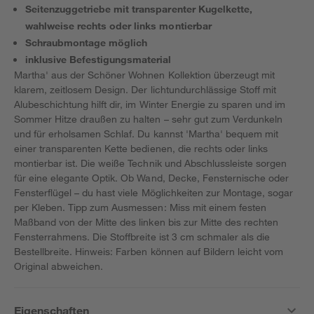
Seitenzuggetriebe mit transparenter Kugelkette,
wahlweise rechts oder links montierbar
Schraubmontage möglich
inklusive Befestigungsmaterial
Martha' aus der Schöner Wohnen Kollektion überzeugt mit
klarem, zeitlosem Design. Der lichtundurchlässige Stoff mit
Alubeschichtung hilft dir, im Winter Energie zu sparen und im
Sommer Hitze draußen zu halten – sehr gut zum Verdunkeln
und für erholsamen Schlaf. Du kannst 'Martha' bequem mit
einer transparenten Kette bedienen, die rechts oder links
montierbar ist. Die weiße Technik und Abschlussleiste sorgen
für eine elegante Optik. Ob Wand, Decke, Fensternische oder
Fensterflügel – du hast viele Möglichkeiten zur Montage, sogar
per Kleben. Tipp zum Ausmessen: Miss mit einem festen
Maßband von der Mitte des linken bis zur Mitte des rechten
Fensterrahmens. Die Stoffbreite ist 3 cm schmaler als die
Bestellbreite. Hinweis: Farben können auf Bildern leicht vom
Original abweichen.
Eigenschaften