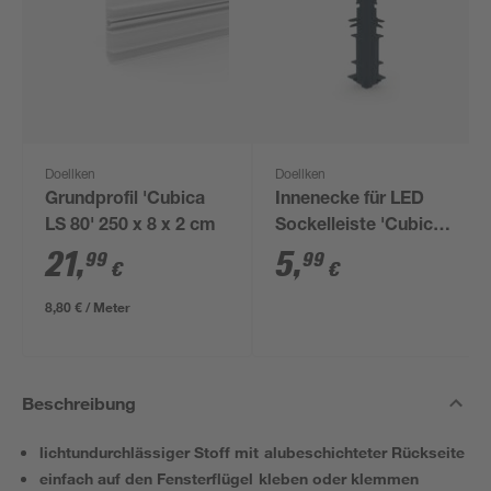
Doellken
Doellken
Grundprofil 'Cubica
Innenecke für LED
LS 80' 250 x 8 x 2 cm
Sockelleiste 'Cubica
LS 80' anthrazit
21
,
5
,
99
99
€
€
8,80 € / Meter
Beschreibung
lichtundurchlässiger Stoff mit alubeschichteter Rückseite
einfach auf den Fensterflügel kleben oder klemmen