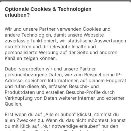
Bleib auf dem Laufenden mit unserem Newsletter
Der toom Newsletter: Keine Angebote und Aktionen mehr verpassen!
Zur Newsletter Anmeldung
Folge uns
Zahlungsarten
Versandarten
Sicher einkaufen
Jetzt die toom-App herunterladen