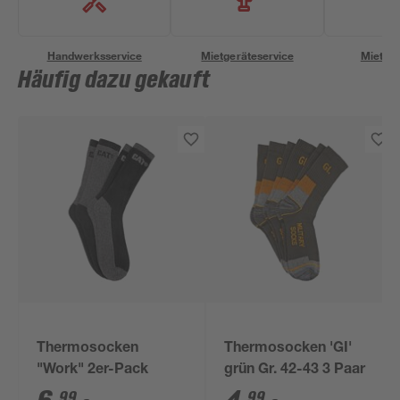
Handwerksservice
Mietgeräteservice
Miettra
Häufig dazu gekauft
Thermosocken
Thermosocken 'GI'
"Work" 2er-Pack
grün Gr. 42-43 3 Paar
99
99