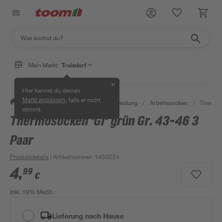
Mein Markt:
Troisdorf
✕
Hier kannst du deinen
, falls er nicht
Markt anpassen
/
Bauen & Renovieren
/
Arbeitskleidung
/
Arbeitssocken
/
Thermoso
stimmt.
Thermosocken 'GI' grün Gr. 43-46 3
Paar
Produktdetails
| Artikelnummer
:
1450224
4
,
99
€
inkl. 19% MwSt.
Lieferung nach Hause