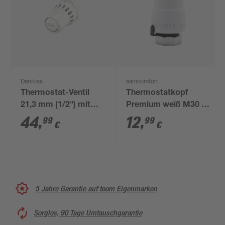
Danfoss
sanicomfort
Thermostat-Ventil
Thermostatkopf
21,3 mm (1/2") mit
Premium weiß M30 x
Fühler
1,5
44
,
12
,
99
99
€
€
5 Jahre Garantie auf toom Eigenmarken
Sorglos, 90 Tage Umtauschgarantie