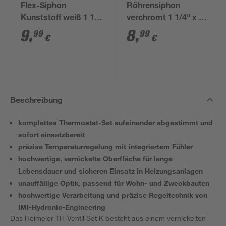
Flex-Siphon
Röhrensiphon
Kunststoff weiß 1 1/2'
verchromt 1 1/4" x 32
x 40/50 mm
mm
9
,
8
,
99
99
€
€
Beschreibung
komplettes Thermostat-Set aufeinander abgestimmt und
sofort einsatzbereit
präzise Temperaturregelung mit integriertem Fühler
hochwertige, vernickelte Oberfläche für lange
Lebensdauer und sicheren Einsatz in Heizungsanlagen
unauffällige Optik, passend für Wohn- und Zweckbauten
hochwertige Verarbeitung und präzise Regeltechnik von
IMI-Hydronic-Engineering
Das Heimeier TH-Ventil Set K besteht aus einem vernickelten