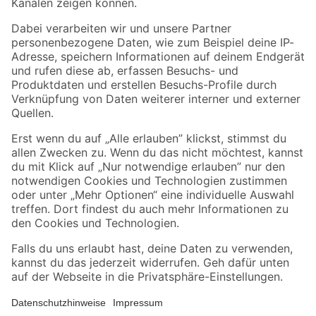
Folge uns
Zahlungsarten
Versandarten
Sicher einkaufen
Jetzt die toom-App herunterladen
Alle Preisangaben in EUR inkl. gesetzl. MwSt.. Die dargestellten Angebote sind unter
Umständen nicht in allen Märkten verfügbar. Die angegebenen Verfügbarkeiten beziehen
sich auf den unter "Mein Markt" ausgewählten toom Baumarkt. Alle Angebote und
Produkte nur solange der Vorrat reicht.
*Paketversand ab 59 € versandkostenfrei, gilt nicht für Artikel mit Speditionsversand, hier