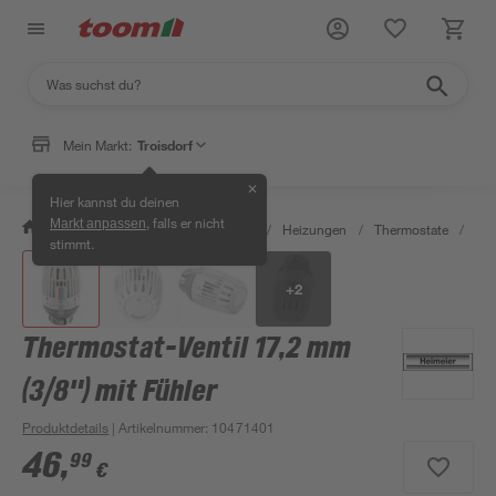
Mein Markt:
Troisdorf
✕
Hier kannst du deinen
, falls er nicht
Markt anpassen
/
Bauen & Renovieren
/
Heizen
/
Heizungen
/
Thermostate
/
The
stimmt.
+
2
Thermostat-Ventil 17,2 mm
(3/8") mit Fühler
Produktdetails
| Artikelnummer
:
10471401
46
,
99
€