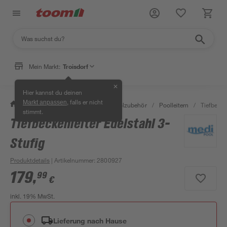
Mein Markt:
Troisdorf
✕
Hier kannst du deinen
, falls er nicht
Markt anpassen
/
Garten & Freizeit
/
Pools & Poolzubehör
/
Poolleitern
/
Tiefbecke
stimmt.
Tiefbeckenleiter Edelstahl 3-
Stufig
Produktdetails
| Artikelnummer
:
2800927
179
,
99
€
inkl. 19% MwSt.
Lieferung nach Hause