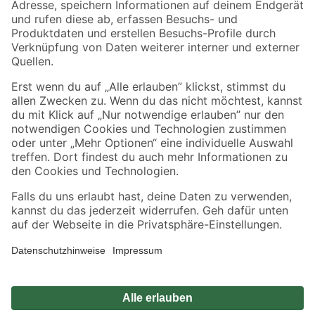
Zahlungsarten
Versandarten
Sicher einkaufen
Jetzt die toom-App herunterladen
Alle Preisangaben in EUR inkl. gesetzl. MwSt.. Die dargestellten Angebote sind unter
Umständen nicht in allen Märkten verfügbar. Die angegebenen Verfügbarkeiten beziehen
sich auf den unter "Mein Markt" ausgewählten toom Baumarkt. Alle Angebote und
Produkte nur solange der Vorrat reicht.
*Paketversand ab 59 € versandkostenfrei, gilt nicht für Artikel mit Speditionsversand, hier
fallen zusätzliche Versandkosten an.
Datenschutz
Privatsphäre
Impressum
AGB
Nutzungsbedingungen
Widerrufsrecht
Vertrag widerrufen