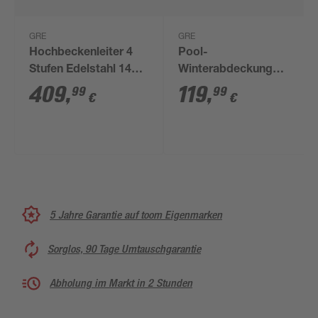
GRE
GRE
Hochbeckenleiter 4
Pool-
Stufen Edelstahl 149 x
Winterabdeckung
15,4 cm
schwarz Ø 540 cm
409
,
119
,
99
99
€
€
5 Jahre Garantie auf toom Eigenmarken
Sorglos, 90 Tage Umtauschgarantie
Abholung im Markt in 2 Stunden