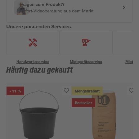
Fragen zum Produkt?
Sofort-Videoberatung aus dem Markt
Unsere passenden Services
Handwerksservice
Mietgeräteservice
Miettra
Häufig dazu gekauft
- 11 %
Mengenrabatt
Bestseller