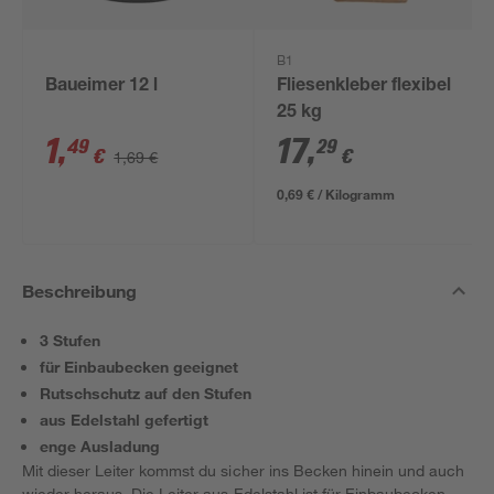
B1
Baueimer 12 l
Fliesenkleber flexibel
25 kg
1
,
17
,
49
29
€
€
1,69 €
0,69 € / Kilogramm
Beschreibung
3 Stufen
für Einbaubecken geeignet
Rutschschutz auf den Stufen
aus Edelstahl gefertigt
enge Ausladung
Mit dieser Leiter kommst du sicher ins Becken hinein und auch
wieder heraus. Die Leiter aus Edelstahl ist für Einbaubecken