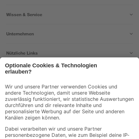
Wissen & Service
Unternehmen
Nützliche Links
Bleib auf dem Laufenden mit unserem Newsletter
Der toom Newsletter: Keine Angebote und Aktionen mehr verpassen!
Zur Newsletter Anmeldung
Folge uns