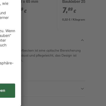
x 110 x 65 mm
Baukleber 25 kg
3
,
7
,
49
89
€
€
0,32 € / Kilogramm
lleiter für Tiefbecken ist eine optische Bereicherung
 ist nicht nur robust und pflegeleicht, das Design ist
Freude bereiten.