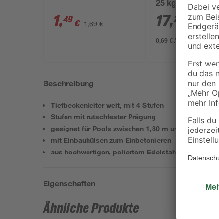
25 kg
1
,
17
,
49
29
€
€
1,69 €
0,69 € / Kilogramm
Beschreibung
Tiefbeckenleiter weit, mit 4 Stufen
Stufen mit rutschfester Prägung
geeignet für Pools zwischen 1,30 m und 1,50 m Tie
mit Einbauhülsen zum Einbetonieren
aus hochwertigen, poliertem Edelstahl
Eigenschaften
Ähnliche Produkte