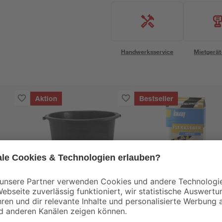
Handwerksservice
Mietgerät
Aktion
Bestseller
Knauf
xibel
Mörtelkübel 'Profi
Flexkleber 22 kg