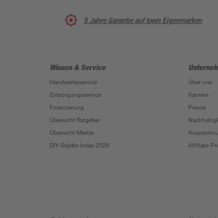
5 Jahre Garantie auf toom Eigenmarken
Wissen & Service
Unterne
Handwerksservice
Über uns
Entsorgungsservice
Karriere
Finanzierung
Presse
Übersicht Ratgeber
Nachhaltigk
Übersicht Märkte
Auszeichn
DIY-Städte-Index 2026
Affiliate-