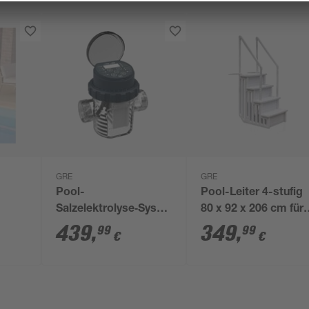
GRE
GRE
Pool-
Pool-Leiter 4-stufig
Salzelektrolyse‑System
80 x 92 x 206 cm für
'One Salt' 15 g/h, für
Einbaubecken
439
,
349
,
99
99
€
€
Pools bis ca. 75 m³