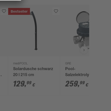
Bestseller
mediPOOL
GRE
Solardusche schwarz
Pool-
20 l 215 cm
Salzelektrolyse‑System
'One Salt' 4 g/h, für
129
,
259
,
99
99
€
€
Pools bis ca. 25 m³