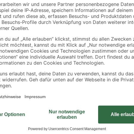
Line' 40 l
4
,
25
,
99
99
€
€
5,49 €
1,18 € / Kilogramm
Diese hochwertige, schöne Edelstah
für jeden Pool. Eine Edelstahlleiter
absolut zeitlos und wird dir lange 
fe