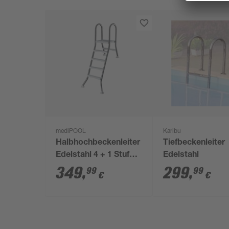
mediPOOL
Karibu
Halbhochbeckenleiter
Tiefbeckenleiter
Edelstahl 4 + 1 Stufen,
Edelstahl
120 x 40 cm
349
,
299
,
99
99
€
€