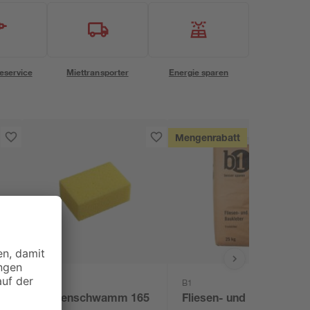
eservice
Miettransporter
Energie sparen
Mengenrabatt
toom
B1
Fliesenschwamm 165
Fliesen- und