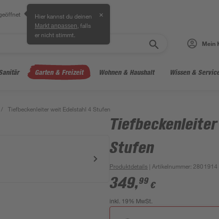
geöffnet
✕
Hier kannst du deinen
, falls
Markt anpassen
er nicht stimmt.
Mein 
Sanitär
Garten & Freizeit
Wohnen & Haushalt
Wissen & Servic
/
Tiefbeckenleiter weit Edelstahl 4 Stufen
Tiefbeckenleiter
Stufen
Produktdetails
| Artikelnummer
:
2801914
349
,
99
€
inkl. 19% MwSt.