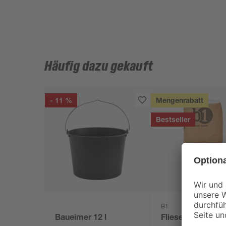
Häufig dazu gekauft
- 11 %
Mengenrabatt
Bestseller
B1
Baueimer 12 l
Fliesenkleber fle