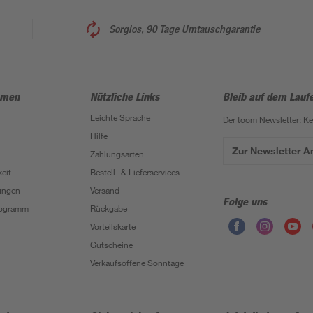
Sorglos, 90 Tage Umtauschgarantie
hmen
Nützliche Links
Bleib auf dem Lauf
Leichte Sprache
Der toom Newsletter: K
Hilfe
Zur Newsletter 
Zahlungsarten
eit
Bestell- & Lieferservices
ungen
Versand
Folge uns
Programm
Rückgabe
Vorteilskarte
Gutscheine
Verkaufsoffene Sonntage