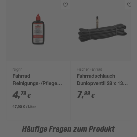
Nigrin
Fischer Fahrrad
Fahrrad
Fahrradschlauch
Reinigungs-/Pflegeöl
Dunlopventil 28 x 13/8
'Bike-Care' 100 ml
- 1,75
4
,
7
,
79
99
€
€
47,90 € / Liter
Häufige Fragen zum Produkt