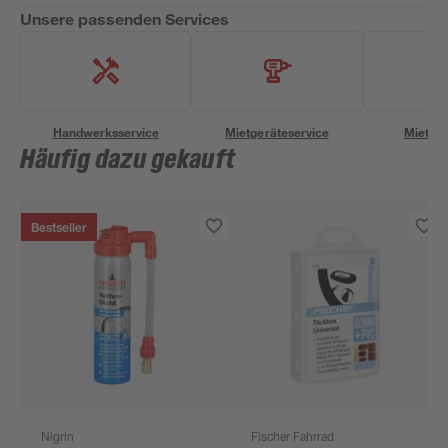
Unsere passenden Services
Handwerksservice
Mietgeräteservice
Miettra
Häufig dazu gekauft
Bestseller
Nigrin
Fischer Fahrrad