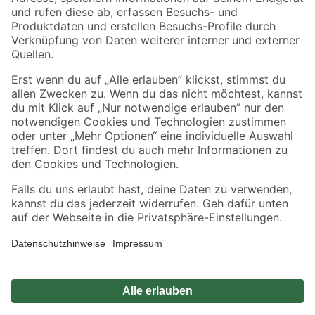
Zahlungsarten
Versandarten
Sicher einkaufen
Jetzt die toom-App herunterladen
Alle Preisangaben in EUR inkl. gesetzl. MwSt.. Die dargestellten Angebote sind unter
Umständen nicht in allen Märkten verfügbar. Die angegebenen Verfügbarkeiten beziehen
sich auf den unter "Mein Markt" ausgewählten toom Baumarkt. Alle Angebote und
Produkte nur solange der Vorrat reicht.
*Paketversand ab 59 € versandkostenfrei, gilt nicht für Artikel mit Speditionsversand, hier
fallen zusätzliche Versandkosten an.
Datenschutz
Privatsphäre
Impressum
AGB
Nutzungsbedingungen
Widerrufsrecht
Vertrag widerrufen