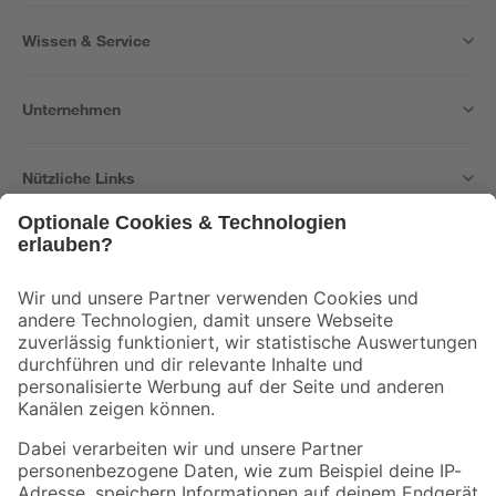
Wissen & Service
Unternehmen
Nützliche Links
Bleib auf dem Laufenden mit unserem Newsletter
Der toom Newsletter: Keine Angebote und Aktionen mehr verpassen!
Zur Newsletter Anmeldung
Folge uns