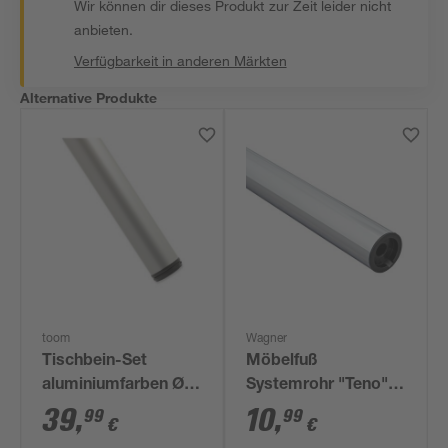
Wir können dir dieses Produkt zur Zeit leider nicht
anbieten.
Verfügbarkeit in anderen Märkten
Alternative Produkte
toom
Wagner
Tischbein-Set
Möbelfuß
aluminiumfarben Ø 6
Systemrohr "Teno"
x 71-73,5 cm 4-teilig
chromfarben Ø 30 x
39
,
10
,
99
99
€
€
718 mm