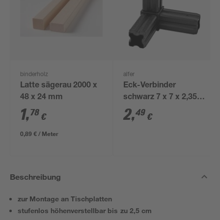
binderholz
alfer
Latte sägerau 2000 x
Eck-Verbinder
48 x 24 mm
schwarz 7 x 7 x 2,35
cm
1
,
2
,
78
49
€
€
0,89 € / Meter
Beschreibung
zur Montage an Tischplatten
stufenlos höhenverstellbar bis zu 2,5 cm