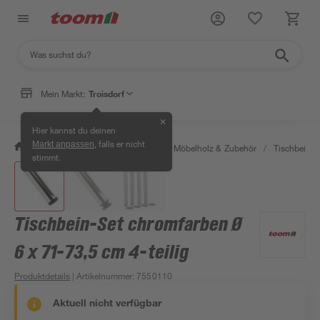
Mein Markt:
Troisdorf
✕
Hier kannst du deinen
, falls er nicht
Markt anpassen
/
Bauen & Renovieren
/
Holz
/
Möbelholz & Zubehör
/
Tischbeine 
stimmt.
Tischbein-Set chromfarben Ø
6 x 71-73,5 cm 4-teilig
Produktdetails
| Artikelnummer
:
7550110
Aktuell nicht verfügbar