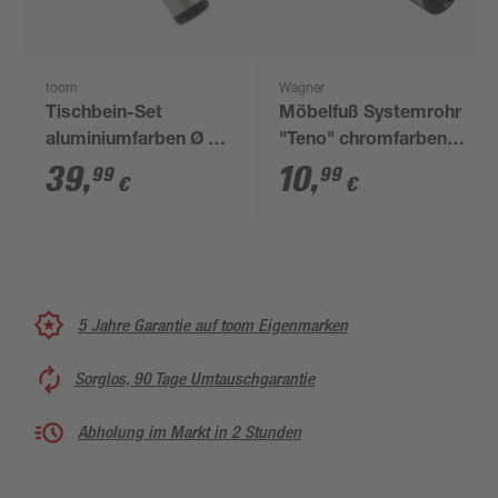
toom
Wagner
Tischbein-Set
Möbelfuß Systemrohr
aluminiumfarben Ø 6
"Teno" chromfarben Ø
x 71-73,5 cm 4-teilig
30 x 718 mm
39
,
10
,
99
99
€
€
5 Jahre Garantie auf toom Eigenmarken
Sorglos, 90 Tage Umtauschgarantie
Abholung im Markt in 2 Stunden