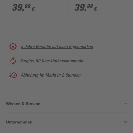
x 71-73,5 cm 4-teilig
cm 4-teilig
39
,
39
,
99
99
€
€
5 Jahre Garantie auf toom Eigenmarken
Sorglos, 90 Tage Umtauschgarantie
Abholung im Markt in 2 Stunden
Wissen & Service
Unternehmen