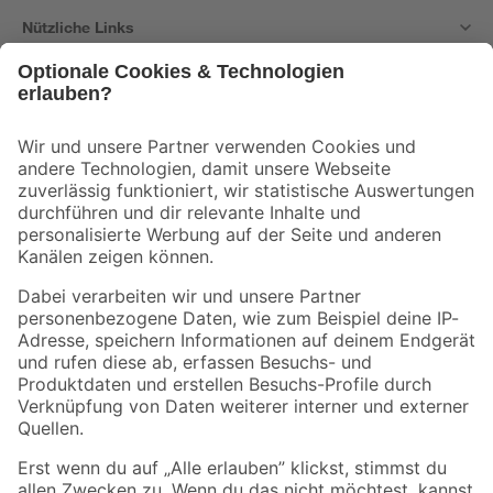
Nützliche Links
Bleib auf dem Laufenden mit unserem Newsletter
Der toom Newsletter: Keine Angebote und Aktionen mehr verpassen!
Zur Newsletter Anmeldung
Folge uns
Zahlungsarten
Versandarten
Sicher einkaufen