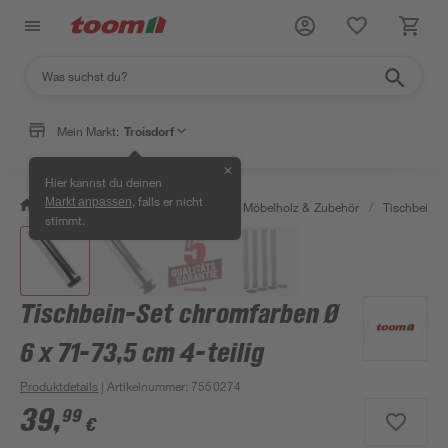
Mein Markt:
Troisdorf
✕
Hier kannst du deinen
, falls er nicht
Markt anpassen
/
Bauen & Renovieren
/
Holz
/
Möbelholz & Zubehör
/
Tischbeine 
stimmt.
Tischbein-Set chromfarben Ø
6 x 71-73,5 cm 4-teilig
Produktdetails
| Artikelnummer
:
7550274
39
,
99
€