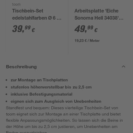
toom
Tischbein-Set
Arbeitsplatte 'Eiche
edelstahlfarben Ø 6 x
Sonoma Hell 34038'
71-73,5 cm 4-teilig
natur 2600 x 600 x 28
39
,
49
,
99
99
€
€
mm
19,23 € / Meter
Beschreibung
zur Montage an Tischplatten
stufenlos höhenverstellbar bis zu 2,5 cm
inklusive Befestigungsmaterial
eignen sich zum Ausgleich von Unebenheiten
Standfest und bequem: Dieses vierteilige Tischbein-Set von
toom eignet sich zur Montage an einer Tischplatte und bietet
flexible Anpassungsmöglichkeiten. So lassen sich die Beine in
der Höhe um bis zu 2,5 cm justieren, um Unebenheiten am
Boden auszugleichen.