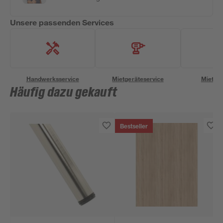
Unsere passenden Services
Handwerksservice
Mietgeräteservice
Miettra
Häufig dazu gekauft
Bestseller