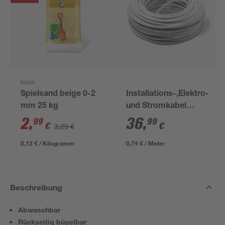
toom
Spielsand beige 0-2
Installations-,Elektro-
mm 25 kg
und Stromkabel
NYM-J 3x1,5mm² 50
2
,
36
,
99
99
€
€
3,29 €
m
0,12 € / Kilogramm
0,74 € / Meter
Beschreibung
Abwaschbar
Rückseitig bügelbar