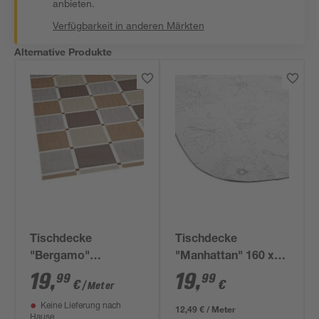
anbieten.
Verfügbarkeit in anderen Märkten
Alternative Produkte
Tischdecke
Tischdecke
"Bergamo"
"Manhattan" 160 x
nougatfarben
130 cm hellgrau
19
,
19
,
99
99
€
€
/ Meter
Keine Lieferung nach
12,49 € / Meter
Hause