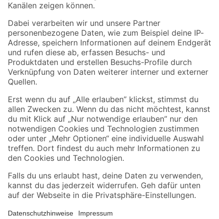
Folge uns
Zahlungsarten
Versandarten
Sicher einkaufen
Jetzt die toom-App herunterladen
Alle Preisangaben in EUR inkl. gesetzl. MwSt.. Die dargestellten Angebote sind unter
Umständen nicht in allen Märkten verfügbar. Die angegebenen Verfügbarkeiten beziehen
sich auf den unter "Mein Markt" ausgewählten toom Baumarkt. Alle Angebote und
Produkte nur solange der Vorrat reicht.
*Paketversand ab 59 € versandkostenfrei, gilt nicht für Artikel mit Speditionsversand, hier