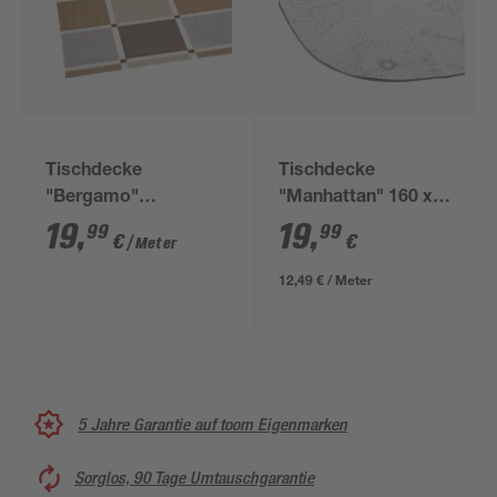
Tischdecke
Tischdecke
"Bergamo"
"Manhattan" 160 x
nougatfarben
130 cm hellgrau
19
,
19
,
99
99
€
€
/ Meter
12,49 € / Meter
5 Jahre Garantie auf toom Eigenmarken
Sorglos, 90 Tage Umtauschgarantie