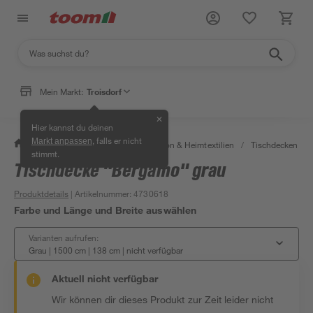
Mein Markt:
Troisdorf
✕
Hier kannst du deinen
, falls er nicht
Markt anpassen
/
Wohnen & Haushalt
/
Dekoration & Heimtextilien
/
Tischdecken & T
stimmt.
Tischdecke "Bergamo" grau
Produktdetails
| Artikelnummer
:
4730618
Farbe und Länge und Breite auswählen
Varianten aufrufen:
Grau | 1500 cm | 138 cm
|
nicht verfügbar
Aktuell nicht verfügbar
Wir können dir dieses Produkt zur Zeit leider nicht