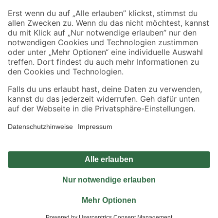
Sicher einkaufen
Jetzt die toom-App herunterladen
Alle Preisangaben in EUR inkl. gesetzl. MwSt.. Die dargestellten Angebote sind unter
Umständen nicht in allen Märkten verfügbar. Die angegebenen Verfügbarkeiten beziehen
sich auf den unter "Mein Markt" ausgewählten toom Baumarkt. Alle Angebote und
Produkte nur solange der Vorrat reicht.
*Paketversand ab 59 € versandkostenfrei, gilt nicht für Artikel mit Speditionsversand, hier
fallen zusätzliche Versandkosten an.
Datenschutz
Privatsphäre
Impressum
AGB
Nutzungsbedingungen
Widerrufsrecht
Vertrag widerrufen
Barrierefreiheit
© 2026 toom Baumarkt GmbH