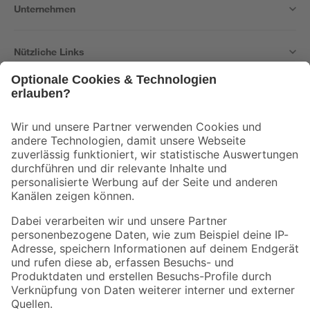
Unternehmen
Nützliche Links
Bleib auf dem Laufenden mit unserem Newsletter
Der toom Newsletter: Keine Angebote und Aktionen mehr verpassen!
Zur Newsletter Anmeldung
Folge uns
Zahlungsarten
Versandarten