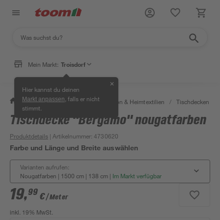
Mein Markt:
Troisdorf
✕
Hier kannst du deinen
, falls er nicht
Markt anpassen
/
Wohnen & Haushalt
/
Dekoration & Heimtextilien
/
Tischdecken & T
stimmt.
Tischdecke "Bergamo" nougatfarben
Produktdetails
| Artikelnummer
:
4730620
Farbe und Länge und Breite auswählen
Varianten aufrufen:
Nougatfarben | 1500 cm | 138 cm
|
Im Markt verfügbar
19
,
99
€
/ Meter
inkl. 19% MwSt.