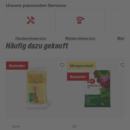
Unsere passenden Services
Handwerksservice
Mietgeräteservice
Miettra
Häufig dazu gekauft
Bestseller
Mengenrabatt
Bestseller
toom
B1