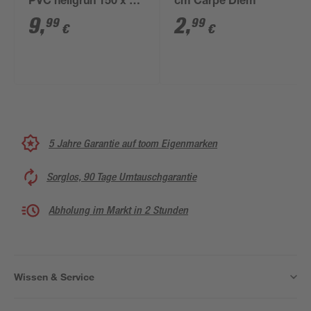
PVC hellgrün 150 x 40
cm Carpe Diem
cm
9
,
2
,
99
99
€
€
5 Jahre Garantie auf toom Eigenmarken
Sorglos, 90 Tage Umtauschgarantie
Abholung im Markt in 2 Stunden
Wissen & Service