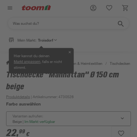
Mein Markt:
Troisdorf
✕
Hier kannst du deinen
, falls er nicht
Markt anpassen
/
Wohnen & Haushalt
/
Dekoration & Heimtextilien
/
Tischdecken & T
stimmt.
Tischdecke "Manhattan" Ø 150 cm
beige
Produktdetails
| Artikelnummer
:
4730528
Farbe auswählen
Varianten aufrufen:
Beige
|
Im Markt verfügbar
22
,
99
€