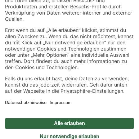
Sicher einkaufen
Jetzt die toom-App herunterladen
Alle Preisangaben in EUR inkl. gesetzl. MwSt.. Die dargestellten Angebote sind unter
Umständen nicht in allen Märkten verfügbar. Die angegebenen Verfügbarkeiten beziehen
sich auf den unter "Mein Markt" ausgewählten toom Baumarkt. Alle Angebote und
Produkte nur solange der Vorrat reicht.
*Paketversand ab 59 € versandkostenfrei, gilt nicht für Artikel mit Speditionsversand, hier
fallen zusätzliche Versandkosten an.
Datenschutz
Privatsphäre
Impressum
AGB
Nutzungsbedingungen
Widerrufsrecht
Vertrag widerrufen
Barrierefreiheit