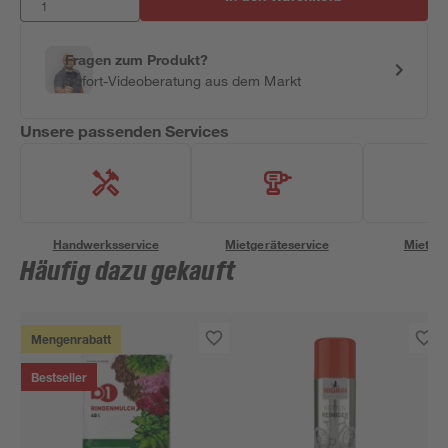
Fragen zum Produkt?
Sofort-Videoberatung aus dem Markt
Unsere passenden Services
Handwerksservice
Mietgeräteservice
Miettra
Häufig dazu gekauft
Mengenrabatt
Bestseller