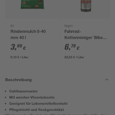
B1
Nigrin
Rindenmulch 0-40
Fahrrad-
mm 40 l
Kettenreiniger 'Bike
Line' 300 ml
3
,
6
,
99
79
€
€
0,10 € / Liter
22,63 € / Liter
Beschreibung
Caféhausmuster
Mit weicher Vliesrückseite
Geeignet für Lebensmittelkontakt
Pflegeleicht und fleckgeschützt