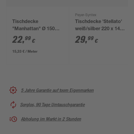
Peyer-Syntex
Tischdecke
Tischdecke 'Stellato'
"Manhattan" Ø 150
weiß/silber 220 x 140
cm weiß-bunt
cm
22
,
29
,
99
99
€
€
15,33 € / Meter
5 Jahre Garantie auf toom Eigenmarken
Sorglos, 90 Tage Umtauschgarantie
Abholung im Markt in 2 Stunden