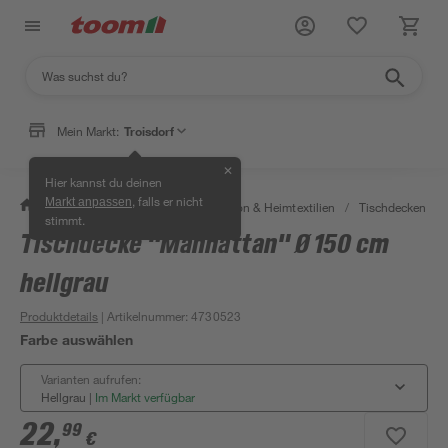
Mein Markt:
Troisdorf
✕
Hier kannst du deinen
, falls er nicht
Markt anpassen
/
Wohnen & Haushalt
/
Dekoration & Heimtextilien
/
Tischdecken & T
stimmt.
Tischdecke "Manhattan" Ø 150 cm
hellgrau
Produktdetails
| Artikelnummer
:
4730523
Farbe auswählen
Varianten aufrufen:
Hellgrau
|
Im Markt verfügbar
22
,
99
€