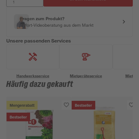
Fragen zum Produkt?
Sofort-Videoberatung aus dem Markt
Unsere passenden Services
Handwerksservice
Mietgeräteservice
Miettra
Häufig dazu gekauft
Mengenrabatt
Bestseller
Bestseller