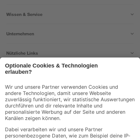
Wissen & Service
Unternehmen
Nützliche Links
Bleib auf dem Laufenden mit unserem Newsletter
Der toom Newsletter: Keine Angebote und Aktionen mehr verpassen!
Zur Newsletter Anmeldung
Folge uns