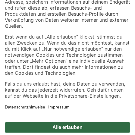
Zahlungsarten
Versandarten
Sicher einkaufen
Jetzt die toom-App herunterladen
Alle Preisangaben in EUR inkl. gesetzl. MwSt.. Die dargestellten Angebote sind unter
Umständen nicht in allen Märkten verfügbar. Die angegebenen Verfügbarkeiten beziehen
sich auf den unter "Mein Markt" ausgewählten toom Baumarkt. Alle Angebote und
Produkte nur solange der Vorrat reicht.
*Paketversand ab 59 € versandkostenfrei, gilt nicht für Artikel mit Speditionsversand, hier
fallen zusätzliche Versandkosten an.
Datenschutz
Privatsphäre
Impressum
AGB
Nutzungsbedingungen
Widerrufsrecht
Vertrag widerrufen