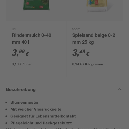
B1
toom
Rindenmulch 0-40
Spielsand beige 0-2
mm 40 l
mm 25 kg
3
,
3
,
99
49
€
€
0,10 € / Liter
0,14 € / Kilogramm
Beschreibung
Blumenmuster
Mit weicher Vliesrückseite
Geeignet für Lebensmittelkontakt
Pflegeleicht und fleckgeschützt