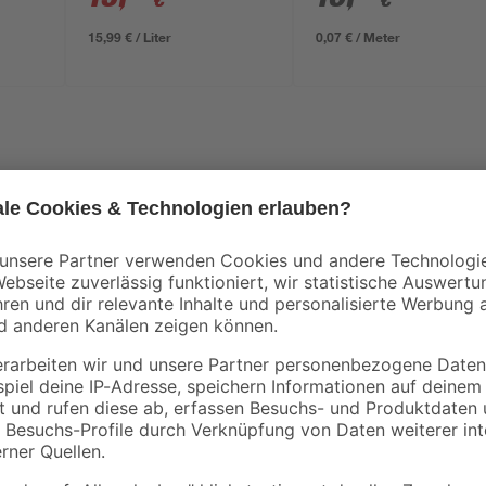
€
€
15,99 € / Liter
0,07 € / Meter
Die Tischkreissäge 'HS105' von Sc
Mit Leistungsstärke, sauberen und
Arbeitsgeschwindigkeit optimierst
Holz zu bearbeiten. Sie wird per 
Projekten zum Einsatz. Dabei bet
erstellung
Kabels 2 m. Saubere Ergebnisse ga
Zusätzlich hilft dir die integriert
halten. Hol dir diese Säge und erle