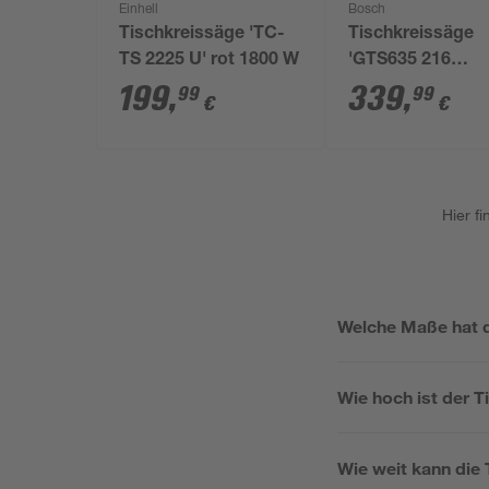
Einhell
Bosch
Tischkreissäge 'TC-
Tischkreissäge
TS 2225 U' rot 1800 W
'GTS635 216
Professional' 16
199
,
339
,
99
99
€
€
Hier f
Welche Maße hat d
Wie hoch ist der T
Wie weit kann die