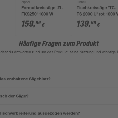
Zipper
Einhell
Formatkreissäge 'ZI-
Tischkreissäge 'TC-
FKS250' 1800 W
TS 2000 U' rot 1800
00 W
159
,
139
,
99
99
€
€
Häufige Fragen zum Produkt
indest du Antworten rund um das Produkt, seine Nutzung und wichtige D
as enthaltene Sägeblatt?
isch der Säge?
 Tischverbreiterung ausgezogen werden?