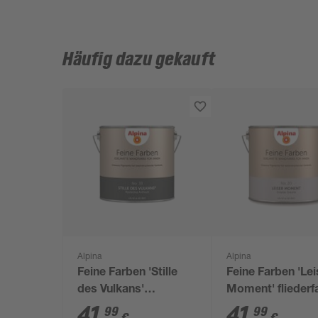
Häufig dazu gekauft
Alpina
Alpina
Feine Farben 'Stille
Feine Farben 'Lei
des Vulkans'
Moment' fliederf
anthrazitgrau
matt 2,5 l
41
,
41
,
99
99