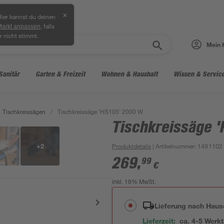
✕
ier kannst du deinen
, falls
Markt anpassen
r nicht stimmt.
Mein 
Sanitär
Garten & Freizeit
Wohnen & Haushalt
Wissen & Servic
Tischkreissägen
/
Tischkreissäge 'HS105' 2000 W
Tischkreissäge 
+
2
Produktdetails
| Artikelnummer
:
1491102
269
,
99
€
inkl. 19% MwSt.
Lieferung nach Haus
Lieferzeit:
ca. 4-5 Werk