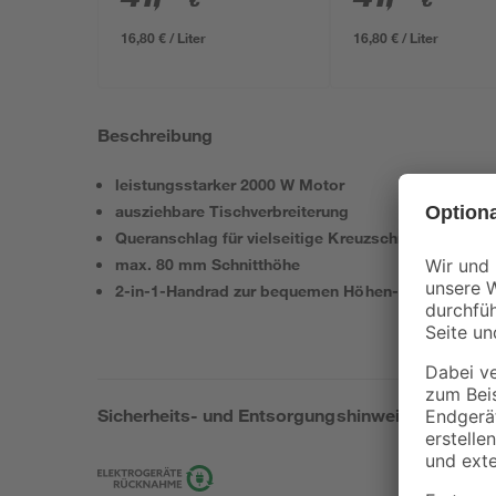
€
€
seidenmatt 2,5 l
16,80 € / Liter
16,80 € / Liter
Beschreibung
leistungsstarker 2000 W Motor
ausziehbare Tischverbreiterung
Queranschlag für vielseitige Kreuzschnitte
max. 80 mm Schnitthöhe
2-in-1-Handrad zur bequemen Höhen- und Schrägv
Sicherheits- und Entsorgungshinweise