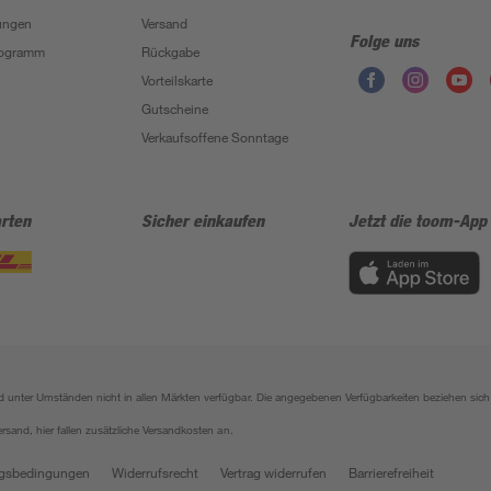
ungen
Versand
Folge uns
Programm
Rückgabe
Vorteilskarte
Gutscheine
Verkaufsoffene Sonntage
rten
Sicher einkaufen
Jetzt die toom-App
sind unter Umständen nicht in allen Märkten verfügbar. Die angegebenen Verfügbarkeiten beziehen s
ersand, hier fallen zusätzliche Versandkosten an.
gsbedingungen
Widerrufsrecht
Vertrag widerrufen
Barrierefreiheit