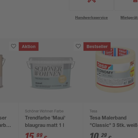
Handwerksservice
Mietgerät
Aktion
Bestseller
Schöner Wohnen Farbe
Tesa
ser
Trendfarbe 'Maui'
Tesa Malerband
arben
blaugrau matt 1 l
"Classic" 3 Stk. weiß
15
,
10
,
99
29