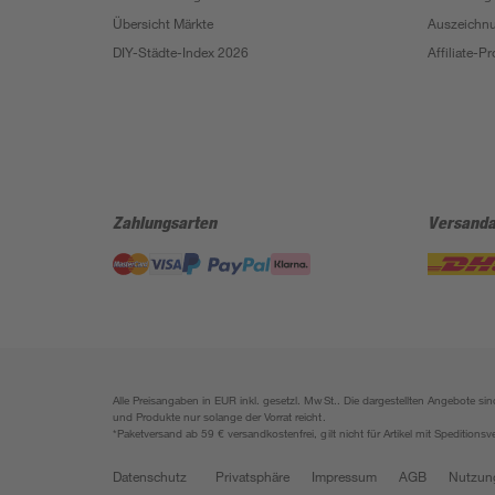
Übersicht Märkte
Auszeichn
DIY-Städte-Index 2026
Affiliate-
Zahlungsarten
Versanda
Alle Preisangaben in EUR inkl. gesetzl. MwSt.. Die dargestellten Angebote 
und Produkte nur solange der Vorrat reicht.
*Paketversand ab 59 € versandkostenfrei, gilt nicht für Artikel mit Speditionsv
Datenschutz
Privatsphäre
Impressum
AGB
Nutzun