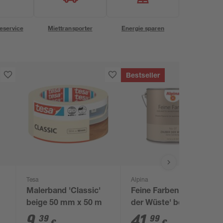
eservice
Miettransporter
Energie sparen
Bestseller
Tesa
Alpina
Malerband 'Classic'
Feine Farben 'Zauber
beige 50 mm x 50 m
der Wüste' beige matt
2,5 l
9
,
41
,
39
99