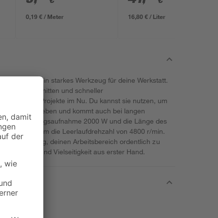
€
€
0,19 € / Meter
16,80 € / Liter
heppach ist ein starkes Werkzeug für deine Werkstatt.
 präzisen Schnitten und schneller
 du deine DIY-Projekte im Nu. Du kannst sie nutzen, um
Netzstrom betrieben und kommt auch bei langen
rägt die Leistungsaufnahme 2000 W und die Länge des
rantiert zudem die Leerlaufdrehzahl von 4800 r/min.
e Staubabsaugung, deinen Arbeitsbereich ordentlich zu
be ihre Kraft und Vielseitigkeit aus erster Hand.