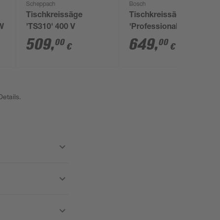
Scheppach
Bosch
Tischkreissäge
Tischkreissäge
 W
'TS310' 400 V
'Professional GTS 10
XC' 2000 W
509
,
649
,
00
00
€
€
etails.