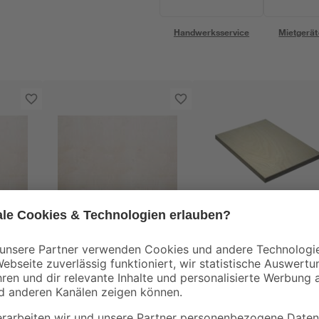
Handwerksservice
Mietgerät
Tischlerplatte
Multiplexplatte
0 x
unbehandelt 2500 x
unbehandelt 1220 x
1250 x 16 mm
2500 x 18 mm
39
,
62
,
99
99
€
€
/ m²
/ m²