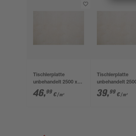
Tischlerplatte
Tischlerplatte
unbehandelt 2500 x
unbehandelt 250
1250 x 18 mm
1250 x 16 mm
46
,
39
,
99
99
€
€
/ m²
/ m²