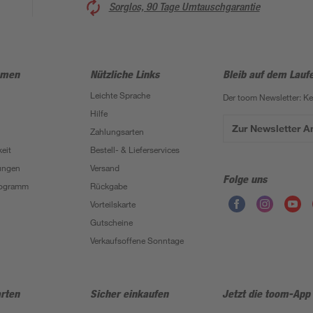
Sorglos, 90 Tage Umtauschgarantie
hmen
Nützliche Links
Bleib auf dem Lauf
Leichte Sprache
Der toom Newsletter: K
Hilfe
Zur Newsletter 
Zahlungsarten
eit
Bestell- & Lieferservices
ungen
Versand
Folge uns
Programm
Rückgabe
Vorteilskarte
Gutscheine
Verkaufsoffene Sonntage
rten
Sicher einkaufen
Jetzt die toom-App