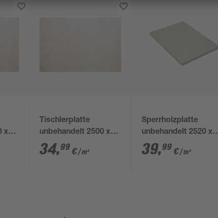
Tischlerplatte
Sperrholzplatte
0 x
unbehandelt 2500 x
unbehandelt 2520 x
1250 x 13 mm
1850 x 12 mm
34
,
39
,
99
99
€
€
/ m²
/ m²