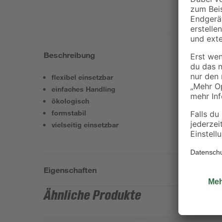
Beschreibung
flexibel einsetzbar
einfaches Handling
ökologisch
formstabil
vielseitig einsetzbar
Eigenschaften
Ähnliche Produkte