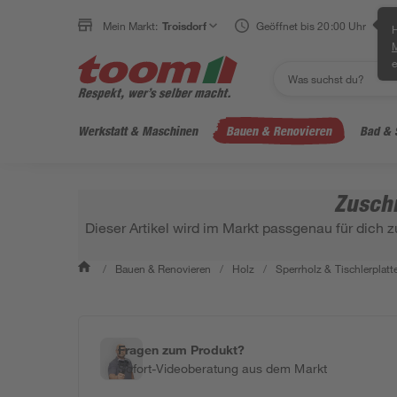
Mein Markt:
Troisdorf
Geöffnet bis 20:00 Uhr
H
e
Werkstatt & Maschinen
Bauen & Renovieren
Bad & 
Zuschn
Dieser Artikel wird im Markt passgenau für dich z
/
Bauen & Renovieren
/
Holz
/
Sperrholz & Tischlerplatt
Fragen zum Produkt?
Sofort-Videoberatung aus dem Markt