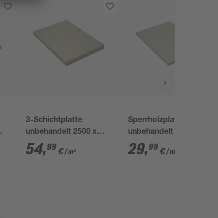
3-Schichtplatte
Sperrholzplatte
unbehandelt 2500 x
unbehandelt 2520 x
1250 x 19 mm
1850 x 8 mm
54
,
29
,
99
99
€
€
/ m²
/ m²