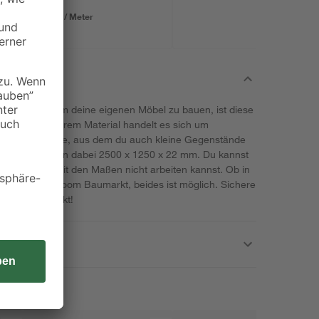
1,99 € / Meter
z suchst, um deine eigenen Möbel zu bauen, ist diese
für dich. Bei ihrem Material handelt es sich um
latten Oberfläche, aus dem du auch kleine Gegenstände
rtikels betragen dabei 2500 x 1250 x 22 mm. Du kannst
en, wenn du mit den Maßen nicht arbeiten kannst. Ob in
em nächsten toom Baumarkt, beides ist möglich. Sichere
t deinem Projekt!