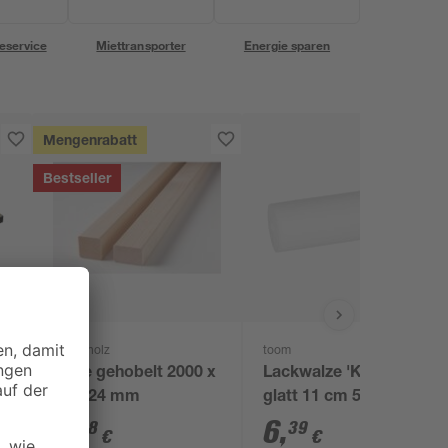
eservice
Miettransporter
Energie sparen
Mengenrabatt
Bestseller
binderholz
toom
Latte gehobelt 2000 x
Lackwalze 'Komfort'
44 x 24 mm
glatt 11 cm 5 Stück
3
,
6
,
98
39
€
€