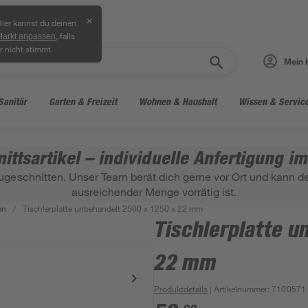
✕
ier kannst du deinen
, falls
Markt anpassen
r nicht stimmt.
Mein 
Sanitär
Garten & Freizeit
Wohnen & Haushalt
Wissen & Servic
ittsartikel – individuelle Anfertigung i
ugeschnitten. Unser Team berät dich gerne vor Ort und kann den
ausreichender Menge vorrätig ist.
en
/
Tischlerplatte unbehandelt 2500 x 1250 x 22 mm
Tischlerplatte u
22 mm
Produktdetails
| Artikelnummer
:
7100571