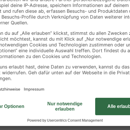
Wenn du nach einem passenden Hol
Tischlerplatte genau das Richtige 
Birkenholz – ein Holz mit einer g
herstellen kannst. Die Maße des A
die Tischlerplatte auch zuschneid
deiner Heimwerkstatt oder in dein
dir jetzt dieses Holz und leg los mi