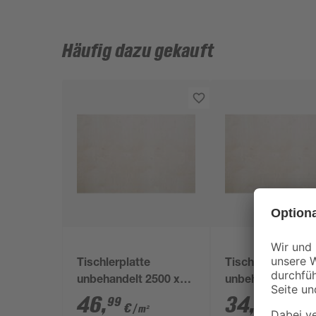
Häufig dazu gekauft
Tischlerplatte
Tischlerplatte
unbehandelt 2500 x
unbehandelt 250
1250 x 18 mm
1250 x 13 mm
46
,
34
,
99
99
€
€
/ m²
/ m²