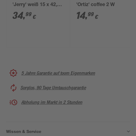
'Jerry' weiß 15 x 42,9
'Ortiz' coffee 2 W
x 31 cm
34
,
14
,
99
99
€
€
5 Jahre Garantie auf toom Eigenmarken
Sorglos, 90 Tage Umtauschgarantie
Abholung im Markt in 2 Stunden
Wissen & Service