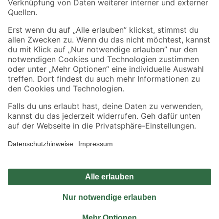
Sicher einkaufen
Jetzt die toom-App herunterladen
Alle Preisangaben in EUR inkl. gesetzl. MwSt.. Die dargestellten Angebote sind unter
Umständen nicht in allen Märkten verfügbar. Die angegebenen Verfügbarkeiten beziehen
sich auf den unter "Mein Markt" ausgewählten toom Baumarkt. Alle Angebote und
Produkte nur solange der Vorrat reicht.
*Paketversand ab 59 € versandkostenfrei, gilt nicht für Artikel mit Speditionsversand, hier
fallen zusätzliche Versandkosten an.
Datenschutz
Privatsphäre
Impressum
AGB
Nutzungsbedingungen
Widerrufsrecht
Vertrag widerrufen
Barrierefreiheit