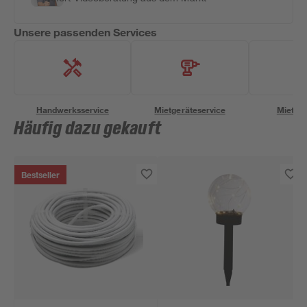
Unsere passenden Services
Handwerksservice
Mietgeräteservice
Miettra
Häufig dazu gekauft
Bestseller