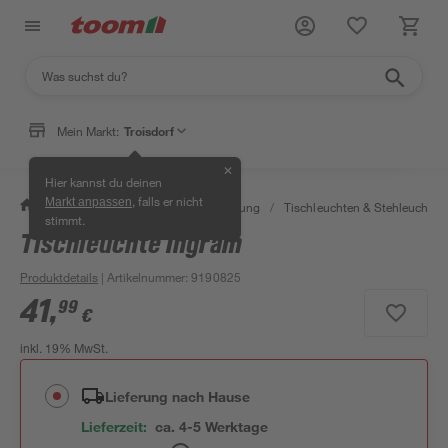
Mein Markt:
Troisdorf
✕
Hier kannst du deinen
, falls er nicht
Markt anpassen
/
Wohnen & Haushalt
/
Beleuchtung
/
Tischleuchten & Stehleuchten
stimmt.
Tischleuchte Ingram
Produktdetails
| Artikelnummer
:
9190825
41
,
99
€
inkl. 19% MwSt.
Lieferung nach Hause
Lieferzeit:
ca. 4-5 Werktage