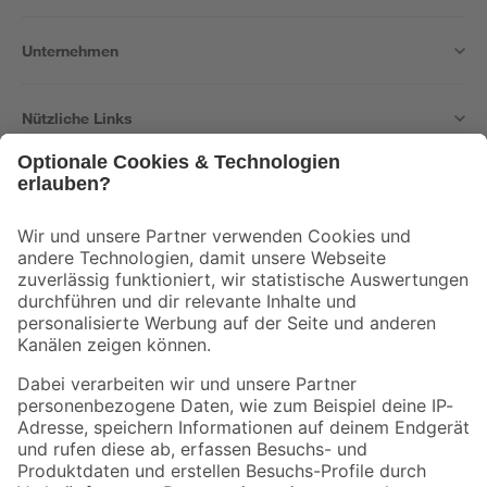
Unternehmen
Nützliche Links
Bleib auf dem Laufenden mit unserem Newsletter
Der toom Newsletter: Keine Angebote und Aktionen mehr verpassen!
Zur Newsletter Anmeldung
Folge uns
Zahlungsarten
Versandarten