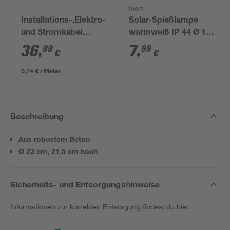
toom
Installations-,Elektro-
Solar-Spießlampe
und Stromkabel
warmweiß IP 44 Ø 15
NYM-J 3x1,5mm² 50
x 44 cm
36
,
7
,
99
99
€
€
m
0,74 € / Meter
Beschreibung
Aus robustem Beton
Ø 23 cm, 21,5 cm hoch
Sicherheits- und Entsorgungshinweise
Informationen zur korrekten Entsorgung findest du
hier
.