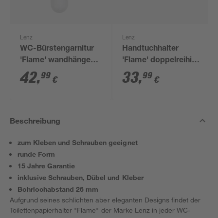
Lenz
Lenz
WC-Bürstengarnitur
Handtuchhalter
'Flame' wandhängend
'Flame' doppelreihig
rund verchromt/weiß
verchromt 43,2 cm
42
,
33
,
99
99
€
€
Beschreibung
zum Kleben und Schrauben geeignet
runde Form
15 Jahre Garantie
inklusive Schrauben, Dübel und Kleber
Bohrlochabstand 26 mm
Aufgrund seines schlichten aber eleganten Designs findet der
Toilettenpapierhalter "Flame" der Marke Lenz in jeder WC-