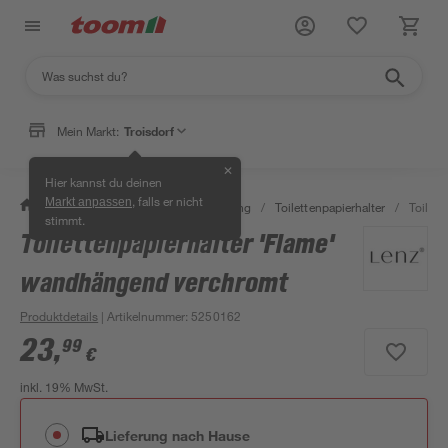
Mein Markt:
Troisdorf
✕
Hier kannst du deinen
, falls er nicht
Markt anpassen
/
Bad & Sanitär
/
Bad-Ausstattung
/
Toilettenpapierhalter
/
Toilet
stimmt.
Toilettenpapierhalter 'Flame'
wandhängend verchromt
Produktdetails
| Artikelnummer
:
5250162
23
,
99
€
inkl. 19% MwSt.
Lieferung nach Hause