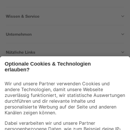
Wissen & Service
Unternehmen
Nützliche Links
Bleib auf dem Laufenden mit unserem Newsletter
Der toom Newsletter: Keine Angebote und Aktionen mehr verpassen!
Zur Newsletter Anmeldung
Folge uns