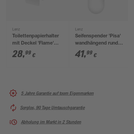
Lenz
Lenz
Toilettenpapierhalter
Seifenspender 'Pisa'
mit Deckel 'Flame'
wandhängend rund
wandhängend
verchromt/weiß
28
,
41
,
99
99
€
€
verchromt
5 Jahre Garantie auf toom Eigenmarken
Sorglos, 90 Tage Umtauschgarantie
Abholung im Markt in 2 Stunden