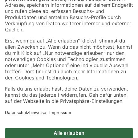
Zahlungsarten
Versandarten
Sicher einkaufen
Jetzt die toom-App herunterladen
Alle Preisangaben in EUR inkl. gesetzl. MwSt.. Die dargestellten Angebote sind unter
Umständen nicht in allen Märkten verfügbar. Die angegebenen Verfügbarkeiten beziehen
sich auf den unter "Mein Markt" ausgewählten toom Baumarkt. Alle Angebote und
Produkte nur solange der Vorrat reicht.
*Paketversand ab 59 € versandkostenfrei, gilt nicht für Artikel mit Speditionsversand, hier
fallen zusätzliche Versandkosten an.
Datenschutz
Privatsphäre
Impressum
AGB