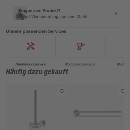
Fragen zum Produkt?
Sofort-Videoberatung aus dem Markt
Unsere passenden Services
Handwerksservice
Mietgeräteservice
Miettra
Häufig dazu gekauft