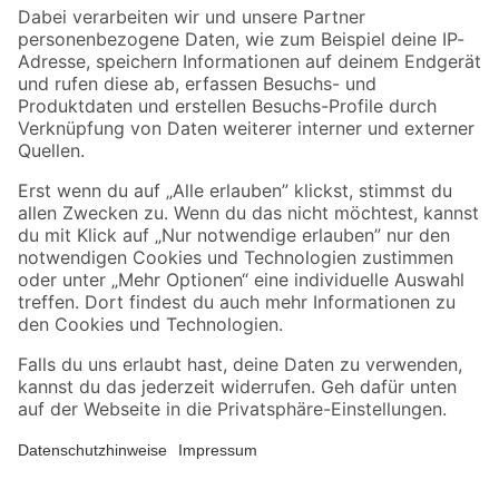
Zahlungsarten
Versandarten
Sicher einkaufen
Jetzt die toom-App herunterladen
Alle Preisangaben in EUR inkl. gesetzl. MwSt.. Die dargestellten Angebote sind unter
Umständen nicht in allen Märkten verfügbar. Die angegebenen Verfügbarkeiten beziehen
sich auf den unter "Mein Markt" ausgewählten toom Baumarkt. Alle Angebote und
Produkte nur solange der Vorrat reicht.
*Paketversand ab 59 € versandkostenfrei, gilt nicht für Artikel mit Speditionsversand, hier
fallen zusätzliche Versandkosten an.