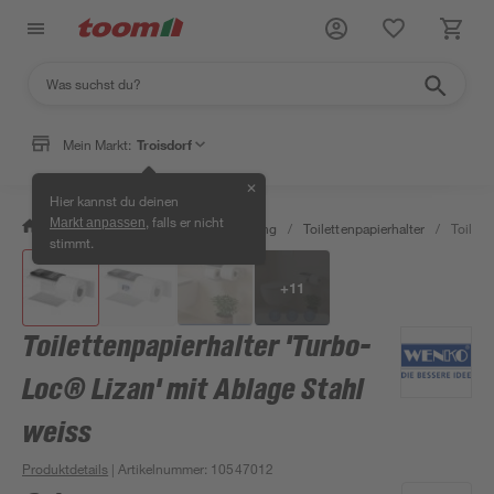
Mein Markt:
Troisdorf
✕
Hier kannst du deinen
, falls er nicht
Markt anpassen
/
Bad & Sanitär
/
Bad-Ausstattung
/
Toilettenpapierhalter
/
Toilett
stimmt.
+
11
Toilettenpapierhalter 'Turbo-
Loc® Lizan' mit Ablage Stahl
weiss
Produktdetails
| Artikelnummer
:
10547012