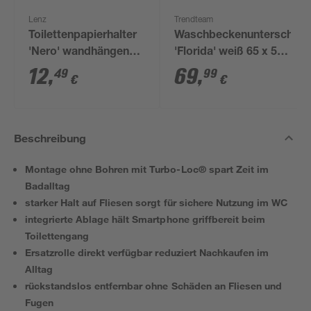
Lenz
Trendteam
Toilettenpapierhalter
Waschbeckenunterschran
'Nero' wandhängend
'Florida' weiß 65 x 56
schwarz
x 33 cm
12
,
69
,
49
99
€
€
Beschreibung
Montage ohne Bohren mit Turbo-Loc® spart Zeit im
Badalltag
starker Halt auf Fliesen sorgt für sichere Nutzung im WC
integrierte Ablage hält Smartphone griffbereit beim
Toilettengang
Ersatzrolle direkt verfügbar reduziert Nachkaufen im
Alltag
rückstandslos entfernbar ohne Schäden an Fliesen und
Fugen