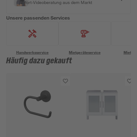
Sofort-Videoberatung aus dem Markt
Unsere passenden Services
Handwerksservice
Mietgeräteservice
Miettra
Häufig dazu gekauft