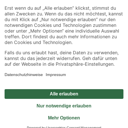
Sicher einkaufen
Jetzt die toom-App herunterladen
Alle Preisangaben in EUR inkl. gesetzl. MwSt.. Die dargestellten Angebote sind unter
Umständen nicht in allen Märkten verfügbar. Die angegebenen Verfügbarkeiten beziehen
sich auf den unter "Mein Markt" ausgewählten toom Baumarkt. Alle Angebote und
Produkte nur solange der Vorrat reicht.
*Paketversand ab 59 € versandkostenfrei, gilt nicht für Artikel mit Speditionsversand, hier
fallen zusätzliche Versandkosten an.
Datenschutz
Privatsphäre
Impressum
AGB
Nutzungsbedingungen
Widerrufsrecht
Vertrag widerrufen
Barrierefreiheit
© 2026 toom Baumarkt GmbH