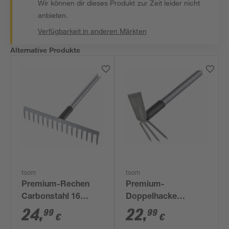
Wir können dir dieses Produkt zur Zeit leider nicht
anbieten.
Verfügbarkeit in anderen Märkten
Alternative Produkte
toom
toom
Premium-Rechen
Premium-
Carbonstahl 16
Doppelhacke
Zinken 155 cm
Carbonstahl 3
24
,
22
,
99
99
€
€
Zinken 154 cm