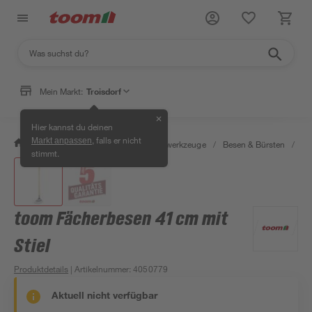
Mein Markt:
Troisdorf
✕
Hier kannst du deinen
, falls er nicht
Markt anpassen
/
Garten & Freizeit
/
Gartenhandwerkzeuge
/
Besen & Bürsten
/
to
stimmt.
toom Fächerbesen 41 cm mit
Stiel
Produktdetails
| Artikelnummer
:
4050779
Aktuell nicht verfügbar