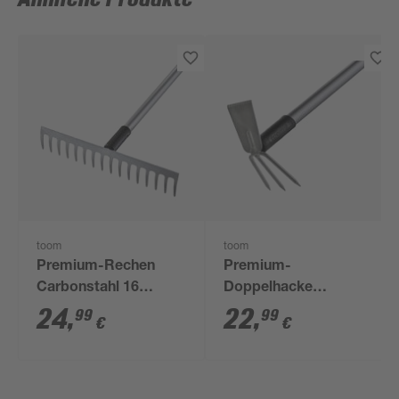
toom
toom
Premium-Rechen
Premium-
Carbonstahl 16
Doppelhacke
Zinken 155 cm
Carbonstahl 3 Zinken
24
,
22
,
99
99
€
€
154 cm