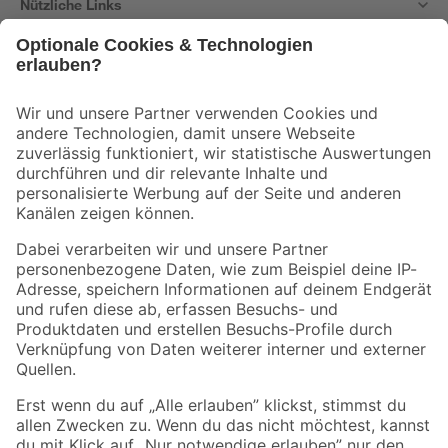
Nützliche Links
Bleib auf dem Laufenden mit unserem Newsletter
Der toom Newsletter: Keine Angebote und Aktionen mehr verpassen!
Zur Newsletter Anmeldung
Folge uns
Zahlungsarten
Versandarten
Sicher einkaufen