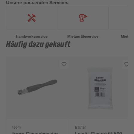
Unsere passenden Services
Handwerksservice
Mietgeräteservice
Miettra
Häufig dazu gekauft
toom
Baufan