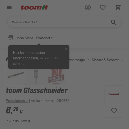
Mein Markt:
Troisdorf
✕
Hier kannst du deinen
, falls er nicht
Markt anpassen
/
Werkstatt & Maschinen
/
Handwerkzeuge
/
Messer & Scheren
/
K
stimmt.
toom Glasschneider
Produktdetails
| Artikelnummer
:
1250662
6
,
29
€
inkl. 19% MwSt.