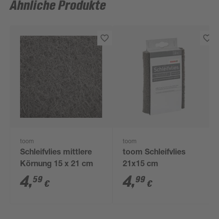
Ähnliche Produkte
toom
toom
Schleifvlies mittlere
toom Schleifvlies
Körnung 15 x 21 cm
21x15 cm
4
,
4
,
59
99
€
€