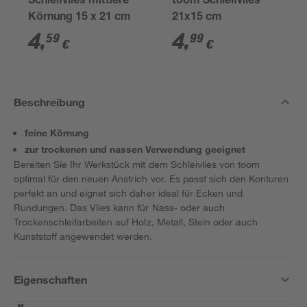
Schleifvlies mittlere
toom Schleifvlies
Körnung 15 x 21 cm
21x15 cm
4
,
4
,
59
99
€
€
Beschreibung
feine Körnung
zur trockenen und nassen Verwendung geeignet
Bereiten Sie Ihr Werkstück mit dem Schleivlies von toom
optimal für den neuen Anstrich vor. Es passt sich den Konturen
perfekt an und eignet sich daher ideal für Ecken und
Rundungen. Das Vlies kann für Nass- oder auch
Trockenschleifarbeiten auf Holz, Metall, Stein oder auch
Kunststoff angewendet werden.
Eigenschaften