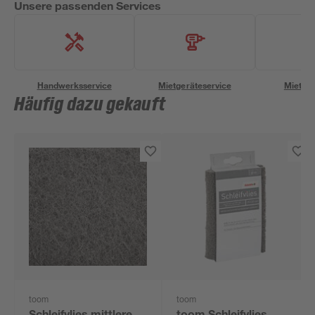
Unsere passenden Services
Handwerksservice
Mietgeräteservice
Miettra
Häufig dazu gekauft
toom
toom