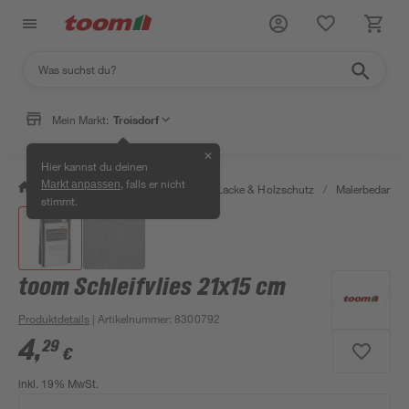
Mein Markt:
Troisdorf
✕
Hier kannst du deinen
, falls er nicht
Markt anpassen
/
Bauen & Renovieren
/
Farben, Lacke & Holzschutz
/
Malerbedarf
/
stimmt.
toom Schleifvlies 21x15 cm
Produktdetails
| Artikelnummer
:
8300792
4
,
29
€
inkl. 19% MwSt.