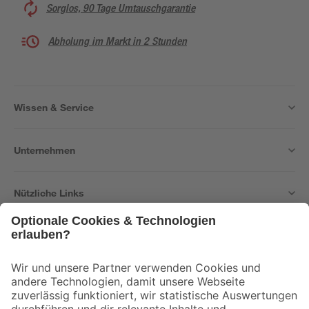
Sorglos, 90 Tage Umtauschgarantie
Abholung im Markt in 2 Stunden
Wissen & Service
Unternehmen
Nützliche Links
Bleib auf dem Laufenden mit unserem Newsletter
Der toom Newsletter: Keine Angebote und Aktionen mehr verpassen!
Zur Newsletter Anmeldung