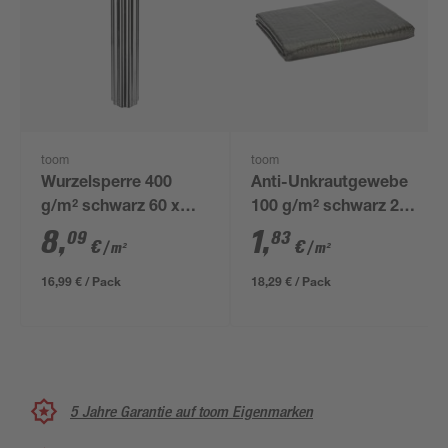
toom
toom
Wurzelsperre 400
Anti-Unkrautgewebe
g/m² schwarz 60 x
100 g/m² schwarz 200
350 cm
x 500 cm
8
,
1
,
09
83
€
€
/ m²
/ m²
16,99 € / Pack
18,29 € / Pack
5 Jahre Garantie auf toom Eigenmarken