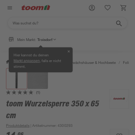
Mein Markt:
Troisdorf
✕
Hier kannst du deinen
, falls er nicht
Markt anpassen
/
Garten & Freizeit
/
Anzucht, Gewächshäuser & Hochbeete
/
Folien 
stimmt.
(1)
toom Wurzelsperre 350 x 65
cm
Produktdetails
| Artikelnummer
:
4300293
06