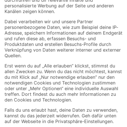
Folge uns
Zahlungsarten
Versandarten
Sicher einkaufen
Jetzt die toom-App herunterladen
Alle Preisangaben in EUR inkl. gesetzl. MwSt.. Die dargestellten Angebote sind unter
Umständen nicht in allen Märkten verfügbar. Die angegebenen Verfügbarkeiten beziehen
sich auf den unter "Mein Markt" ausgewählten toom Baumarkt. Alle Angebote und