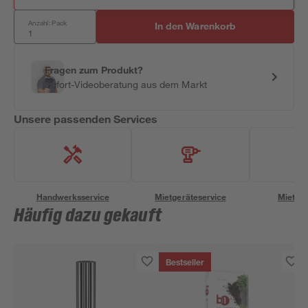
Anzahl: Pack
In den Warenkorb
Fragen zum Produkt?
Sofort-Videoberatung aus dem Markt
Unsere passenden Services
Handwerksservice
Mietgeräteservice
Miettra
Häufig dazu gekauft
Bestseller