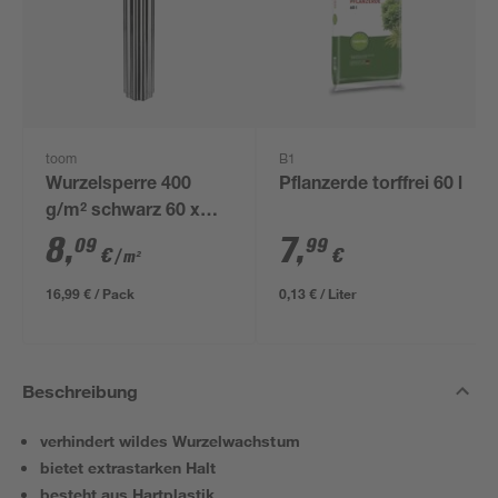
toom
B1
Wurzelsperre 400
Pflanzerde torffrei 60 l
g/m² schwarz 60 x
350 cm
8
,
7
,
09
99
€
€
/ m²
16,99 € / Pack
0,13 € / Liter
Beschreibung
verhindert wildes Wurzelwachstum
bietet extrastarken Halt
besteht aus Hartplastik