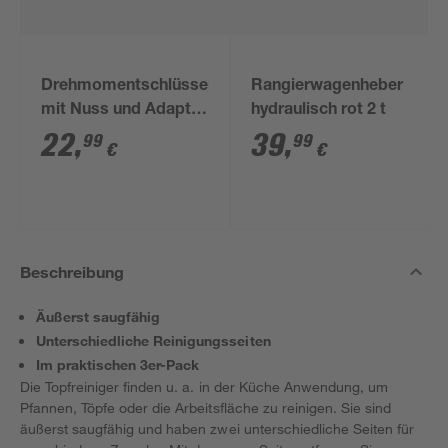
Drehmomentschlüssel
Rangierwagenheber
mit Nuss und Adapter
hydraulisch rot 2 t
1/2"
22
,
39
,
99
99
€
€
Beschreibung
Äußerst saugfähig
Unterschiedliche Reinigungsseiten
Im praktischen 3er-Pack
Die Topfreiniger finden u. a. in der Küche Anwendung, um
Pfannen, Töpfe oder die Arbeitsfläche zu reinigen. Sie sind
äußerst saugfähig und haben zwei unterschiedliche Seiten für