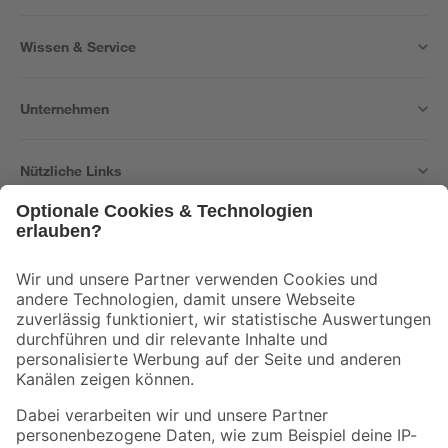
Wissen & Service
Unternehmen
Nützliche Links
Bleib auf dem Laufenden mit unserem Newsletter
Der toom Newsletter: Keine Angebote und Aktionen mehr verpassen!
Zur Newsletter Anmeldung
Folge uns