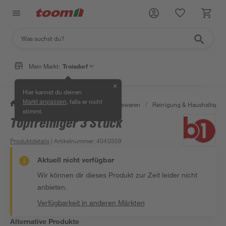
Mein Markt:
Troisdorf
✕
Hier kannst du deinen
, falls er nicht
Markt anpassen
/
Wohnen & Haushalt
/
Haushaltswaren
/
Reinigung & Haushaltspro
stimmt.
Topfreiniger 3 Stück
Produktdetails
| Artikelnummer
:
4040359
Aktuell nicht verfügbar
Wir können dir dieses Produkt zur Zeit leider nicht
anbieten.
Verfügbarkeit in anderen Märkten
Alternative Produkte