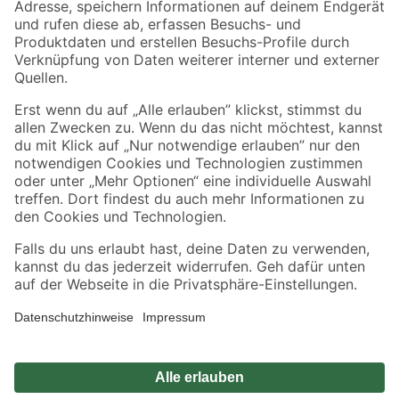
Zahlungsarten
Versandarten
Sicher einkaufen
Jetzt die toom-App herunterladen
Alle Preisangaben in EUR inkl. gesetzl. MwSt.. Die dargestellten Angebote sind unter
Umständen nicht in allen Märkten verfügbar. Die angegebenen Verfügbarkeiten beziehen
sich auf den unter "Mein Markt" ausgewählten toom Baumarkt. Alle Angebote und
Produkte nur solange der Vorrat reicht.
*Paketversand ab 59 € versandkostenfrei, gilt nicht für Artikel mit Speditionsversand, hier
fallen zusätzliche Versandkosten an.
Datenschutz
Privatsphäre
Impressum
AGB
Nutzungsbedingungen
Widerrufsrecht
Vertrag widerrufen