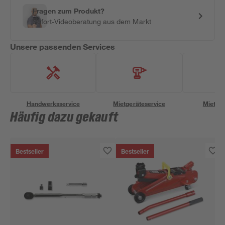
Fragen zum Produkt?
Sofort-Videoberatung aus dem Markt
Unsere passenden Services
Handwerksservice
Mietgeräteservice
Miettra
Häufig dazu gekauft
Bestseller
Bestseller