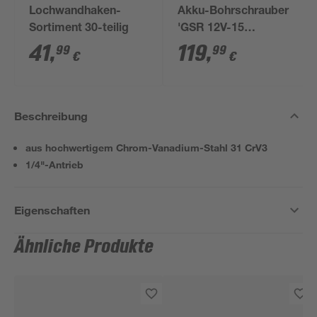
Lochwandhaken-
Akku-Bohrschrauber
Sortiment 30-teilig
'GSR 12V-15
Professional' mit 2
41
,
119
,
99
99
€
€
Akkus, Tasche und
Zubehörset
Beschreibung
aus hochwertigem Chrom-Vanadium-Stahl 31 CrV3
1/4"-Antrieb
Eigenschaften
Ähnliche Produkte