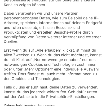
Folge uns
Zahlungsarten
Versandarten
Sicher einkaufen
Jetzt die toom-App herunterladen
Alle Preisangaben in EUR inkl. gesetzl. MwSt.. Die dargestellten Angebote sind unter
Umständen nicht in allen Märkten verfügbar. Die angegebenen Verfügbarkeiten beziehen
sich auf den unter "Mein Markt" ausgewählten toom Baumarkt. Alle Angebote und
Produkte nur solange der Vorrat reicht.