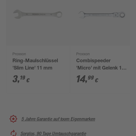
Proxxon
Proxxon
Ring-Maulschlüssel
Combispeeder
'Slim Line' 11 mm
'Micro' mit Gelenk 17
mm
3
,
14
,
19
99
€
€
5 Jahre Garantie auf toom Eigenmarken
Sorglos, 90 Tage Umtauschgarantie