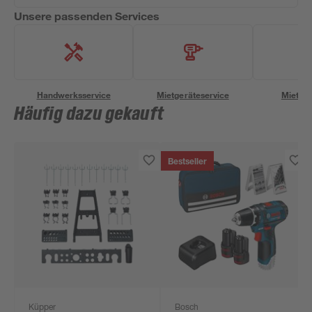
Unsere passenden Services
Handwerksservice
Mietgeräteservice
Miettra
Häufig dazu gekauft
Bestseller
Küpper
Bosch