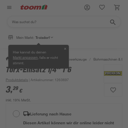
Mein Markt:
Troisdorf
✕
Hier kannst du deinen
, falls er nicht
Markt anpassen
/
Werkstatt & Maschinen
/
Elektrowerkzeuge
/
Bohrmaschinen & Boh
stimmt.
Torx-Einsatz 1/4" T 6
Produktdetails
| Artikelnummer
:
1260697
3
,
29
€
inkl. 19% MwSt.
Lieferung nach Hause
Diesen Artikel können wir dir online leider nicht