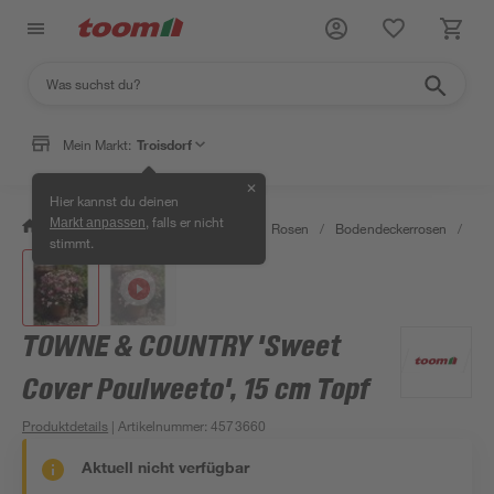
Mein Markt:
Troisdorf
✕
Hier kannst du deinen
, falls er nicht
Markt anpassen
/
Garten & Freizeit
/
Pflanzen
/
Rosen
/
Bodendeckerrosen
/
TOW
stimmt.
TOWNE & COUNTRY 'Sweet
Cover Poulweeto', 15 cm Topf
Produktdetails
| Artikelnummer
:
4573660
Aktuell nicht verfügbar