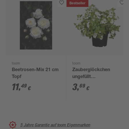
Bestseller
toom
toom
Beetrosen-Mix 21 cm
Zauberglöckchen
Topf
ungefüllt
verschiedene Farben
11
,
3
,
49
69
€
€
12 cm Topf
5 Jahre Garantie auf toom Eigenmarken