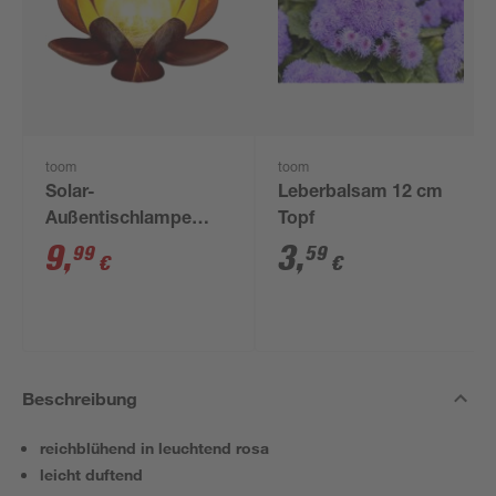
toom
toom
Solar-
Leberbalsam 12 cm
Außentischlampe
Topf
warmweiß IP 44 Ø 27
9
,
3
,
99
59
€
€
x 11,5 cm
Beschreibung
reichblühend in leuchtend rosa
leicht duftend