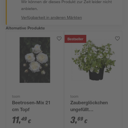
Wir können dir dieses Produkt zur Zeit leider nicht
anbieten.
Verfügbarkeit in anderen Märkten
Alternative Produkte
Bestseller
toom
toom
Beetrosen-Mix 21
Zauberglöckchen
cm Topf
ungefüllt
verschiedene Farben
11
,
3
,
49
69
€
€
12 cm Topf