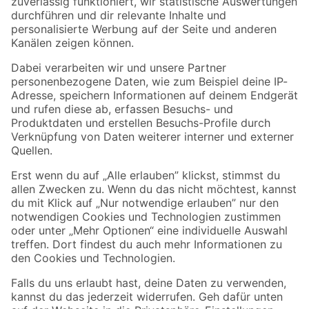
Zur Newsletter Anmeldung
Folge uns
Zahlungsarten
Versandarten
Sicher einkaufen
Jetzt die toom-App herunterladen
Alle Preisangaben in EUR inkl. gesetzl. MwSt.. Die dargestellten Angebote sind unter