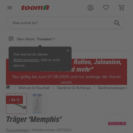
Mein Markt:
Troisdorf
✕
Hier kannst du deinen
, falls er nicht
Bis zu 65 % reduziert: Rollos, Jalousien,
Markt anpassen
stimmt.
Plissees und mehr*
Nur gültig bis zum 07.08.2026 und nur solange der Vorrat
reicht.
/
Wohnen & Haushalt
/
Gardinen & Vorhänge
/
Gardinenstangen & G
- 54 %
Träger 'Memphis'
Produktdetails
| Artikelnummer
:
6370433