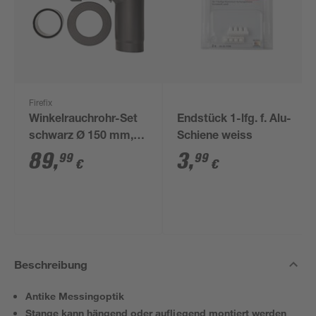
Firefix
Winkelrauchrohr-Set
Endstück 1-lfg. f. Alu-
schwarz Ø 150 mm,
Schiene weiss
3-teilig
89
,
3
,
99
99
€
€
Beschreibung
Antike Messingoptik
Stange kann hängend oder aufliegend montiert werden