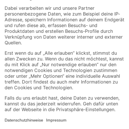
Zahlungsarten
Versandarten
Sicher einkaufen
Jetzt die toom-App herunterladen
Alle Preisangaben in EUR inkl. gesetzl. MwSt.. Die dargestellten Angebote sind unter
Umständen nicht in allen Märkten verfügbar. Die angegebenen Verfügbarkeiten beziehen
sich auf den unter "Mein Markt" ausgewählten toom Baumarkt. Alle Angebote und
Produkte nur solange der Vorrat reicht.
*Paketversand ab 59 € versandkostenfrei, gilt nicht für Artikel mit Speditionsversand, hier
fallen zusätzliche Versandkosten an.