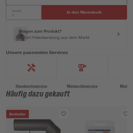
Anzahl:
In den Warenkorb
Fragen zum Produkt?
Sofort-Videoberatung aus dem Markt
Unsere passenden Services
Handwerksservice
Mietgeräteservice
Miettra
Häufig dazu gekauft
Bestseller