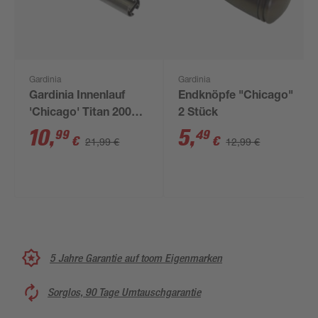
Gardinia
Gardinia
Gardinia Innenlauf
Endknöpfe "Chicago"
'Chicago' Titan 200
2 Stück
cm
10
,
5
,
99
49
€
€
21,99 €
12,99 €
5 Jahre Garantie auf toom Eigenmarken
Sorglos, 90 Tage Umtauschgarantie