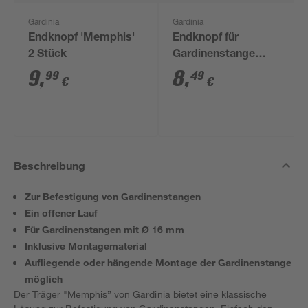
Gardinia
Gardinia
Endknopf 'Memphis'
Endknopf für
2 Stück
Gardinenstange
'Memphis' Ø 16 mm
9
,
8
,
99
49
€
€
schwarz, 2er-Pack
Beschreibung
Zur Befestigung von Gardinenstangen
Ein offener Lauf
Für Gardinenstangen mit Ø 16 mm
Inklusive Montagematerial
Aufliegende oder hängende Montage der Gardinenstange
möglich
Der Träger "Memphis” von Gardinia bietet eine klassische