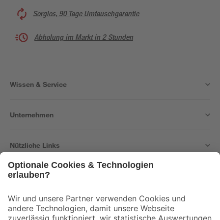
Sorglos, 90 Tage Umtauschgarantie
Abholung im Markt in 2 Stunden
Wissen & Service
Unternehmen
Nützliche Links
Bleib auf dem Laufenden mit unserem Newsletter
Der toom Newsletter: Keine Angebote und Aktionen mehr verpassen!
Zur Newsletter Anmeldung