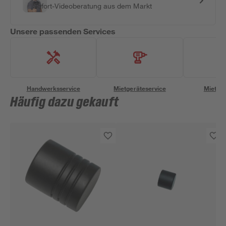
Sofort-Videoberatung aus dem Markt
Unsere passenden Services
Handwerksservice
Mietgeräteservice
Miettra
Häufig dazu gekauft