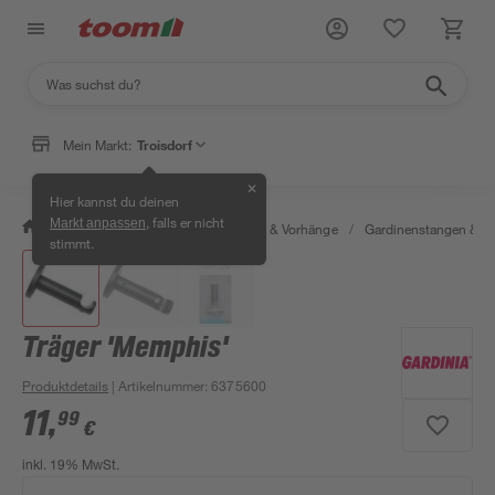
Mein Markt:
Troisdorf
✕
Hier kannst du deinen
, falls er nicht
Markt anpassen
/
Wohnen & Haushalt
/
Gardinen & Vorhänge
/
Gardinenstangen & G
stimmt.
Träger 'Memphis'
Produktdetails
| Artikelnummer
:
6375600
11
,
99
€
inkl. 19% MwSt.