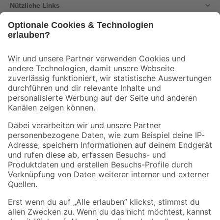
Nützliche Links
Bleib auf dem Laufenden mit unserem Newsletter
Der toom Newsletter: Keine Angebote und Aktionen mehr verpassen!
Zur Newsletter Anmeldung
Folge uns
Zahlungsarten
Versandarten
Sicher einkaufen