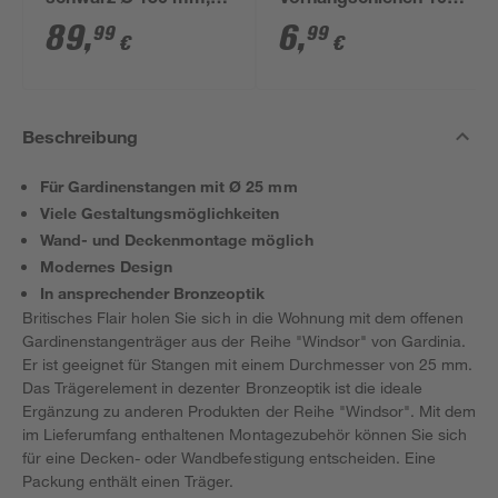
schwarz Ø 150 mm,
Vorhangschienen 100
3-teilig
Stück
89
,
6
,
99
99
€
€
Beschreibung
Für Gardinenstangen mit Ø 25 mm
Viele Gestaltungsmöglichkeiten
Wand- und Deckenmontage möglich
Modernes Design
In ansprechender Bronzeoptik
Britisches Flair holen Sie sich in die Wohnung mit dem offenen
Gardinenstangenträger aus der Reihe "Windsor" von Gardinia.
Er ist geeignet für Stangen mit einem Durchmesser von 25 mm.
Das Trägerelement in dezenter Bronzeoptik ist die ideale
Ergänzung zu anderen Produkten der Reihe "Windsor". Mit dem
im Lieferumfang enthaltenen Montagezubehör können Sie sich
für eine Decken- oder Wandbefestigung entscheiden. Eine
Packung enthält einen Träger.