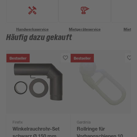
Handwerksservice
Mietgeräteservice
Miettra
Häufig dazu gekauft
Bestseller
Bestseller
Firefix
Gardinia
Winkelrauchrohr-Set
Rollringe für