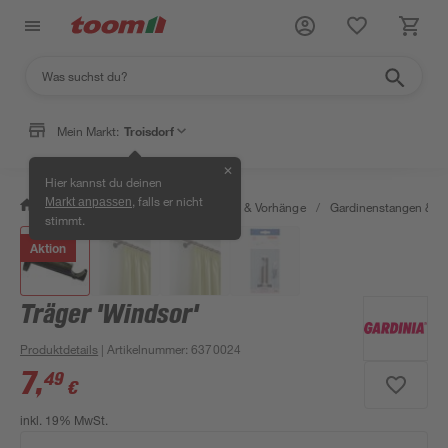
Mein Markt:
Troisdorf
✕
Hier kannst du deinen
, falls er nicht
Markt anpassen
/
Wohnen & Haushalt
/
Gardinen & Vorhänge
/
Gardinenstangen & G
stimmt.
Aktion
Träger 'Windsor'
Produktdetails
| Artikelnummer
:
6370024
7
,
49
€
inkl. 19% MwSt.