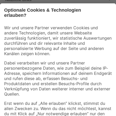
Bleib auf dem Laufenden mit unserem Newsletter
Der toom Newsletter: Keine Angebote und Aktionen mehr verpassen!
Zur Newsletter Anmeldung
Folge uns
Zahlungsarten
Versandarten
Sicher einkaufen
Jetzt die toom-App herunterladen