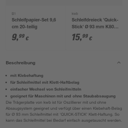
B1
kwb
Schleifpapier-Set 9,6
Schleifdreieck 'Quick-
cm 20-teilig
Stick' Ø 93 mm K80
20 Stück
9
,
15
,
99
99
€
€
Beschreibung
mit Klebehaftung
für Schleifmittel mit Klett-Haftbelag
einfacher Wechsel von Schleifmitteln
geeignet für Maschinen mit und ohne Staubabsaugung
Die Trägerplatte von kwb ist für Oszillierer mit und ohne
Absaugsystem geeignet und verfügt über einen Klebehaft-Belag
für Ø 93 mm Schleifmittel mit 'QUICK-STICK' Klett-Haftung. So
kann das Schleifmittel bei Bedarf einfach ausgetauscht werden.