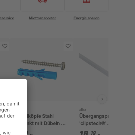
eservice
Miettransporter
Energie sparen
alfer
alfer
Rundköpfe Stahl
Übergangsprofil
verzinkt mit Dübeln 3
'clipstech®'
x 30 mm 10 Stück
Aluminium grau 1000
1
,
18
,
99
19