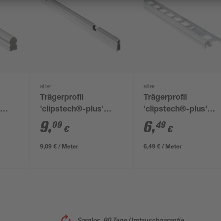
alfer
alfer
Trägerprofil
Trägerprofil
'
'clipstech®-plus'
'clipstech®-plus'
 1000
Aluminium blank 1000
Aluminium 1000 x 30
9
,
6
,
09
49
€
€
x 30 x 20 mm
x 9,5 mm
9,09 € / Meter
6,49 € / Meter
Sorglos, 90 Tage Umtauschgarantie