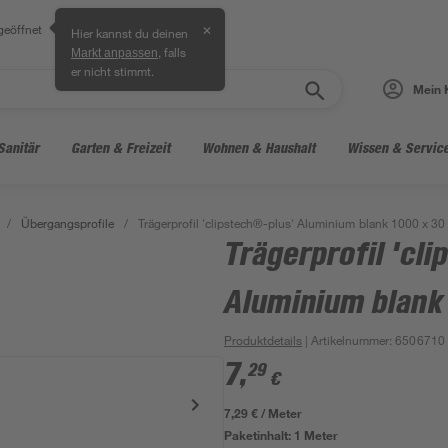
geöffnet
✕
Hier kannst du deinen
, falls
Markt anpassen
er nicht stimmt.
Mein 
Sanitär
Garten & Freizeit
Wohnen & Haushalt
Wissen & Servic
/
Übergangsprofile
/
Trägerprofil 'clipstech®-plus' Aluminium blank 1000 x 30
Trägerprofil 'cl
Aluminium blank
Produktdetails
| Artikelnummer
:
6506710
7
,
29
€
7,29 € / Meter
Paketinhalt:
1 Meter