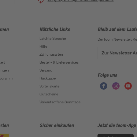
hmen
Nützliche Links
Bleib auf dem Lauf
Leichte Sprache
Der toom Newsletter: K
Hilfe
Zur Newsletter 
Zahlungsarten
eit
Bestell- & Lieferservices
ungen
Versand
Folge uns
Programm
Rückgabe
Vorteilskarte
Gutscheine
Verkaufsoffene Sonntage
rten
Sicher einkaufen
Jetzt die toom-App