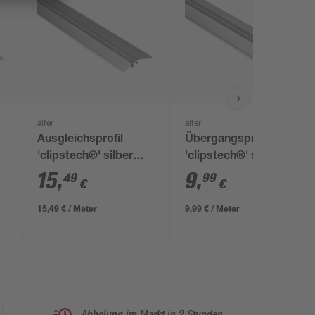
alfer
alfer
Ausgleichsprofil
Übergangsprofil
'clipstech®' silber
'clipstech®' silber
1000 x 56 mm
1000 x 46 mm
15
,
9
,
49
99
€
€
15,49 € / Meter
9,99 € / Meter
Abholung im Markt in 2 Stunden