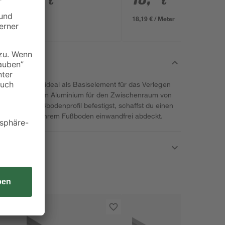
€
€
x 33 mm
18,19 € / Meter
fer eignet sich ideal als Basiselement für das Verlegen
il aus robustem Aluminium für den Zwischenraum von
rauf ein Fußbodenprofil befestigst, schaffst du einen
e Lücken in Ihrem Fußboden einwandfrei abdeckt.