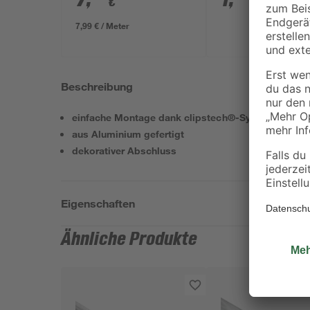
€
€
x 80 x 13 mm
7,99 € / Meter
Beschreibung
einfache Montage dank clipstech®-System
aus Aluminium gefertigt
dekorativer Abschluss
Eigenschaften
Ähnliche Produkte