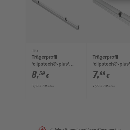
alfer
Trägerprofil
Trägerprofil
'clipstech®-plus'
'clipstech®-plus
Aluminium blank 1000
Aluminium silber
8
,
7
,
59
99
€
€
x 30 x 16,5 mm
x 80 x 13 mm
8,59 € / Meter
7,99 € / Meter
5 Jahre Garantie auf toom Eigenmarken