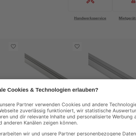
Handwerksservice
Mietgerät
alfer
alfer
Übergangsprofil
Übergangsprofil
mm
'clipstech®'
'clipstech®' silber
Aluminium silber 1000
1000 x 46 mm
9
,
9
,
99
99