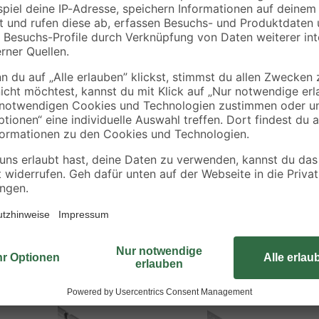
€
€
x 33 mm
9,99 € / Meter
9,99 € / Meter
Das praktische Trägerprofil von Al
deines Fußbodens. Nutze das Prof
zwei Fußbodenbelägen. Wenn du hie
adäquaten Übergang, der unschön