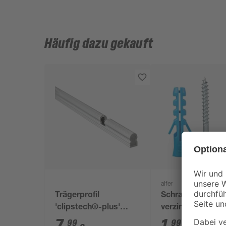
Häufig dazu gekauft
alfer
Trägerprofil
Schrauben Stahl
'clipstech®-plus'
verzinkt 3 x 30 
Aluminium silber 1000
7
,
1
,
99
99