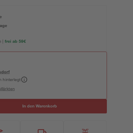
e
tage
 |
frei ab 59€
sdorf
h hinterlegt
 Märkten
In den Warenkorb