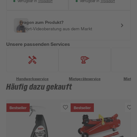
Troisdorf
Troisdorf
Verfügbar in
Verfügbar in
Fragen zum Produkt?
Sofort-Videoberatung aus dem Markt
Unsere passenden Services
Handwerksservice
Mietgeräteservice
Miettra
Häufig dazu gekauft
Bestseller
Bestseller