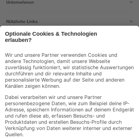
Unternehmen
Nützliche Links
Bleib auf dem Laufenden mit unserem Newsletter
Der toom Newsletter: Keine Angebote und Aktionen mehr verpassen!
Zur Newsletter Anmeldung
Folge uns
Zahlungsarten
Versandarten