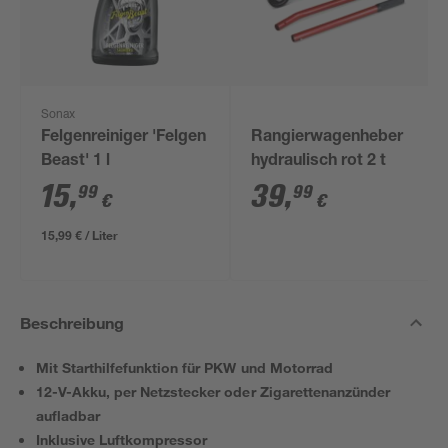
Sonax
Felgenreiniger 'Felgen
Rangierwagenheber
Beast' 1 l
hydraulisch rot 2 t
15
,
39
,
99
99
€
€
15,99 € / Liter
Beschreibung
Mit Starthilfefunktion für PKW und Motorrad
12-V-Akku, per Netzstecker oder Zigarettenanzünder
aufladbar
Inklusive Luftkompressor