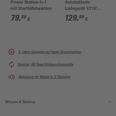
Power Station 4+1
Autobatterie-
mit Starthilfefunktion
Ladegerät 'LT10'
12/24 Volt
79
,
129
,
99
99
€
€
5 Jahre Garantie auf toom Eigenmarken
Sorglos, 90 Tage Umtauschgarantie
Abholung im Markt in 2 Stunden
Wissen & Service