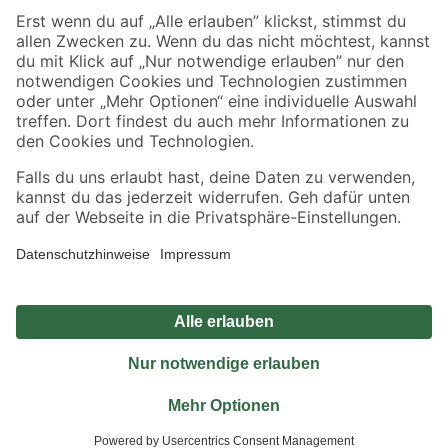
Sicher einkaufen
Jetzt die toom-App herunterladen
Alle Preisangaben in EUR inkl. gesetzl. MwSt.. Die dargestellten Angebote sind unter
Umständen nicht in allen Märkten verfügbar. Die angegebenen Verfügbarkeiten beziehen
sich auf den unter "Mein Markt" ausgewählten toom Baumarkt. Alle Angebote und
Produkte nur solange der Vorrat reicht.
*Paketversand ab 59 € versandkostenfrei, gilt nicht für Artikel mit Speditionsversand, hier
fallen zusätzliche Versandkosten an.
Datenschutz
Privatsphäre
Impressum
AGB
Nutzungsbedingungen
Widerrufsrecht
Vertrag widerrufen
Barrierefreiheit
© 2026 toom Baumarkt GmbH