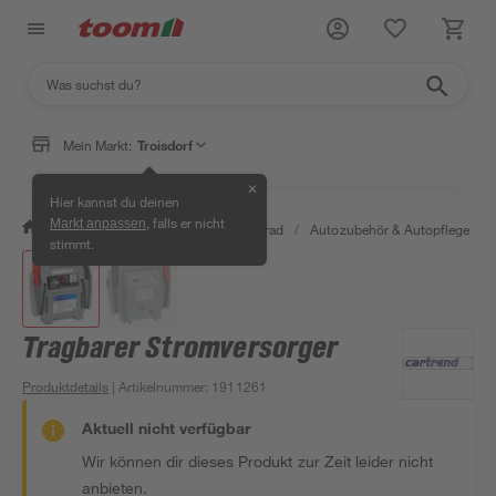
Mein Markt:
Troisdorf
✕
Hier kannst du deinen
, falls er nicht
Markt anpassen
/
Garten & Freizeit
/
Auto & Fahrrad
/
Autozubehör & Autopflege
/
stimmt.
Tragbarer Stromversorger
Produktdetails
| Artikelnummer
:
1911261
Aktuell nicht verfügbar
Wir können dir dieses Produkt zur Zeit leider nicht
anbieten.