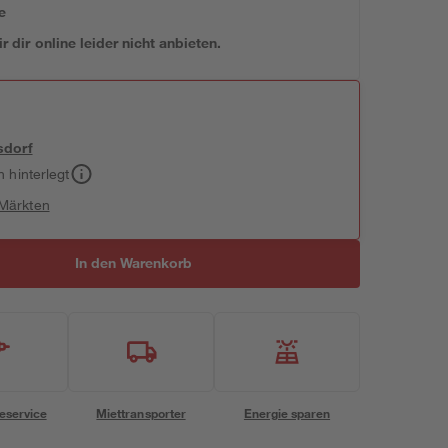
e
 dir online leider nicht anbieten.
sdorf
h hinterlegt
 Märkten
In den Warenkorb
eservice
Miettransporter
Energie sparen