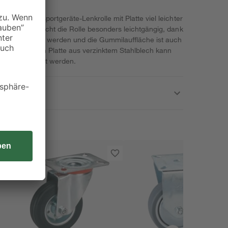
t der Transportgeräte-Lenkrolle mit Platte viel leichter
Kugellager macht die Rolle besonders leichtgängig, dank
tungen gedreht werden und die Gummilauffläche ist auch
An der stabilen Platte aus verzinktem Stahlblech kann
mdrehen fixiert werden.