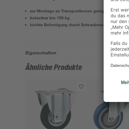
zur Montage an Transportboxen geeignet
belastbar bis 150 kg
leichte Befestigung durch Schraubmontage
Eigenschaften
Ähnliche Produkte