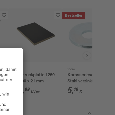
Bestseller
toom
Siebdruckplatte 1250
Karosseriescheiben
x 2500 x 21 mm
Stahl verzinkt M8 8,4
mm 40 Stück
64
,
5
,
99
19
€
€
/ m²