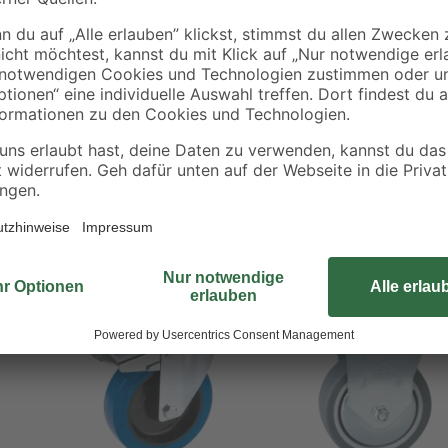
Schwere Gegenstände lassen sich mi
von A nach B transportieren. Das 
des Gelenks kann sie in alle Rich
für empfindliche Böden geeignet. 
die Rolle mit Schrauben im Handu