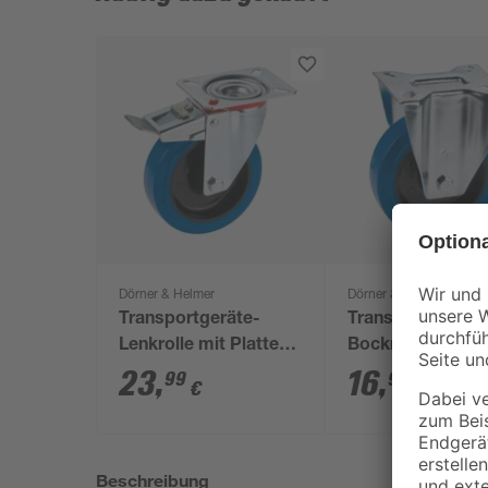
Dörner & Helmer
Dörner & Helmer
Transportgeräte-
Transportgeräte
Lenkrolle mit Platte
Bockrolle mit Pla
100 mm
100 mm
23
,
16
,
99
99
€
€
Beschreibung