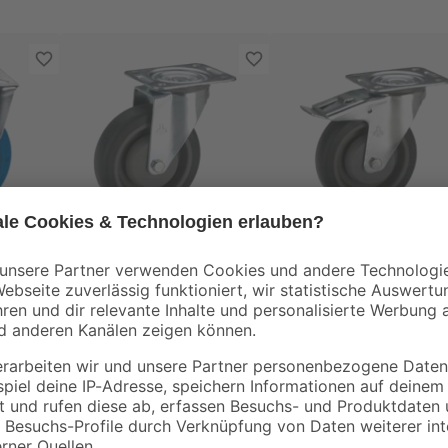
Dörner & Helmer
Dörner & Helmer
-
Transportgeräte-
Transportgeräte-
tte
Lenkrolle mit Platte
Lenkrolle mit Platte
100 mm
100 mm
14
,
17
,
99
99
€
€