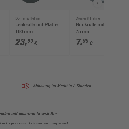
Dörner & Helmer
Dörner & Helmer
Lenkrolle mit Platte
Bockrolle mit Platte
160 mm
75 mm
23
,
7
,
99
99
€
€
Abholung im Markt in 2 Stunden
enden mit unserem Newsletter
eine Angebote und Aktionen mehr verpassen!