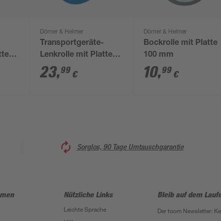
Dörner & Helmer
Dörner & Helmer
-
Transportgeräte-
Bockrolle mit Platte
tte
Lenkrolle mit Platte
100 mm
100 mm
23
,
10
,
99
99
€
€
Sorglos, 90 Tage Umtauschgarantie
hmen
Nützliche Links
Bleib auf dem Lauf
Leichte Sprache
Der toom Newsletter: K