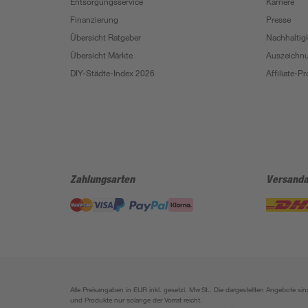
Entsorgungsservice
Karriere
Finanzierung
Presse
Übersicht Ratgeber
Nachhaltigk
Übersicht Märkte
Auszeichn
DIY-Städte-Index 2026
Affiliate-
Zahlungsarten
Versanda
Alle Preisangaben in EUR inkl. gesetzl. MwSt.. Die dargestellten Angebote 
und Produkte nur solange der Vorrat reicht.