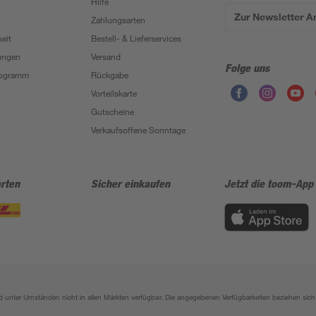
Hilfe
Zur Newsletter 
Zahlungsarten
eit
Bestell- & Lieferservices
ungen
Versand
Folge uns
Programm
Rückgabe
Vorteilskarte
Gutscheine
Verkaufsoffene Sonntage
rten
Sicher einkaufen
Jetzt die toom-App
sind unter Umständen nicht in allen Märkten verfügbar. Die angegebenen Verfügbarkeiten beziehen s