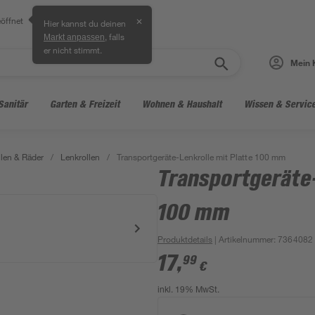
öffnet
✕
Hier kannst du deinen
, falls
Markt anpassen
er nicht stimmt.
Mein 
Sanitär
Garten & Freizeit
Wohnen & Haushalt
Wissen & Servic
len & Räder
/
Lenkrollen
/
Transportgeräte-Lenkrolle mit Platte 100 mm
Transportgeräte-
100 mm
Produktdetails
| Artikelnummer
:
7364082
17
,
99
€
inkl. 19% MwSt.