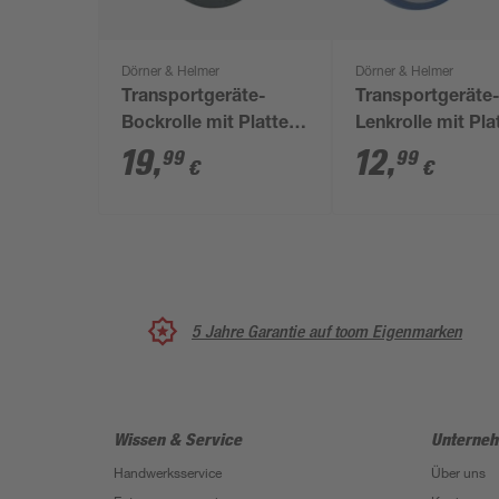
Dörner & Helmer
Dörner & Helmer
Transportgeräte-
Transportgeräte
Bockrolle mit Platte
Lenkrolle mit Pla
160 mm
80 mm
19
,
12
,
99
99
€
€
5 Jahre Garantie auf toom Eigenmarken
Wissen & Service
Unterne
Handwerksservice
Über uns