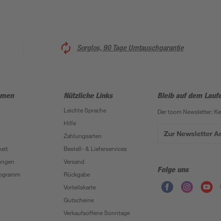
Sorglos, 90 Tage Umtauschgarantie
hmen
Nützliche Links
Bleib auf dem Lauf
Leichte Sprache
Der toom Newsletter: K
Hilfe
Zur Newsletter 
Zahlungsarten
eit
Bestell- & Lieferservices
ungen
Versand
Folge uns
Programm
Rückgabe
Vorteilskarte
Gutscheine
Verkaufsoffene Sonntage