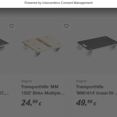
Wagner
Wagner
Transporthilfe 'MM
Transporthilfe
57,5
1352' Birke-Multiplex
'MM1614' braun 59 x
0 kg
Tragkraft 250 kg
39 x 13,5 cm, 400 kg
24
,
49
,
99
99
€
€