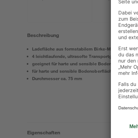
Beschreibung
Ladefläche aus formstabilem Birke-Multiplex
4 leichtlaufende, ultrasofte Transportgeräterollen
geeignet für harte und sensible Bodenoberflächen
für harte und sensible Bodenoberflächen
Durchmesser ca. 75 mm
Eigenschaften