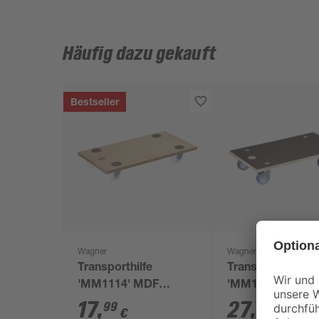
Häufig dazu gekauft
Bestseller
Wagner
Wagner
Transporthilfe
Transporthilfe
'MM1114' MDF
'MM1142' braun 
Tragkraft 250 kg
x 30 x 11 cm, 25
17
,
27
,
99
49
€
€