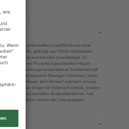
ügt über eine hochbelastbare Ladefläche aus einer
 Multiplex-Platte, gefertigt aus FSC®-zertifiziertem
t ein international anerkanntes Umweltsiegel. Es
FSC®-zertifizierter Produkte ausschließlich Hölzer
tiger, verantwortungsvoll betriebener Forstwirtschaft
für das leichte und bequeme Bewegen schwerer Lasten
r Werkstatt, zu Hause, beim Einkauf und beim Umzug.
ansportgeräterollen sorgen für bodenschonende, kratzer-
f allen harten und sensiblen Bodenoberflächen. Vier
cken der Ladefläche sichern die Ladung gegen