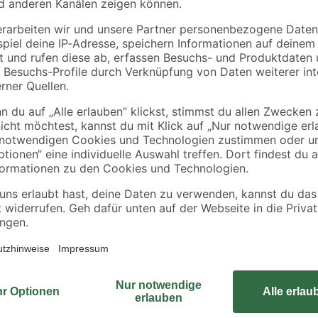
1,89 € / Meter
Die Transporthilfe 'MM 1128' verf
hochwertigen, äußerst formstabilen
Birkenholz. Das FSC®-Zertifikat is
garantiert, dass bei der Fertigung 
verwendet werden, die aus nachhal
stammen. Die Transporthilfe ist 
bestens geeignet – im Büro, in de
Vier leichtlaufende, ultrasofte Tr
und streifenfreie Beweglichkeit au
Anti-Rutsch-Pads auf allen vier E
Verrutschen beim Transport.