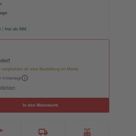
e
tage
 |
frei ab 59€
sdorf
 empfehlen dir eine Bestellung im Markt.
h hinterlegt
 Märkten
In den Warenkorb