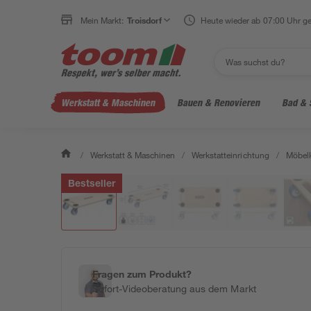
Mein Markt:
Troisdorf
Heute wieder ab 07:00 Uhr ge
Werkstatt & Maschinen
Bauen & Renovieren
Bad & 
/
Werkstatt & Maschinen
/
Werkstatteinrichtung
/
Möbelk
Bestseller
Fragen zum Produkt?
Sofort-Videoberatung aus dem Markt