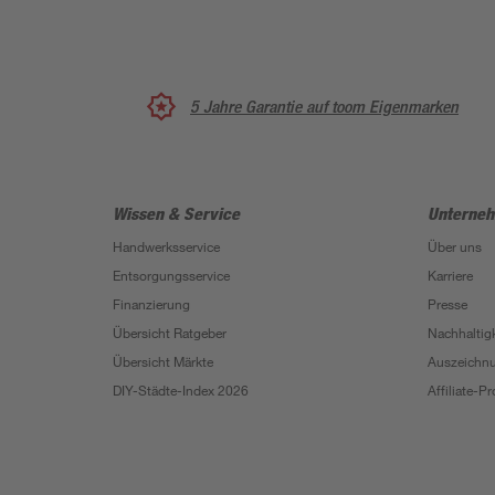
5 Jahre Garantie auf toom Eigenmarken
Wissen & Service
Unterne
Handwerksservice
Über uns
Entsorgungsservice
Karriere
Finanzierung
Presse
Übersicht Ratgeber
Nachhaltigk
Übersicht Märkte
Auszeichn
DIY-Städte-Index 2026
Affiliate-