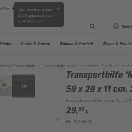
öffnet
✕
Hier kannst du deinen
, falls
Markt anpassen
er nicht stimmt.
Mein 
Sanitär
Garten & Freizeit
Wohnen & Haushalt
Wissen & Servic
arren & Transportroller
/
Transporthilfe 'MM1128' holzfarben 59 x 29 x 11 cm, 20
Transporthilfe 
+
3
59 x 29 x 11 cm,
Produktdetails
| Artikelnummer
:
1651570
29
,
99
€
inkl. 19% MwSt.