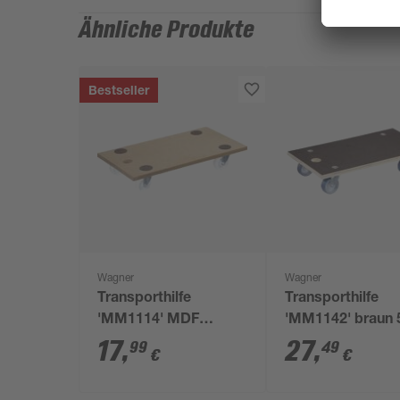
Ähnliche Produkte
Bestseller
Wagner
Wagner
Transporthilfe
Transporthilfe
'MM1114' MDF
'MM1142' braun 
Tragkraft 250 kg
x 30 x 11 cm, 25
17
,
27
,
99
49
€
€