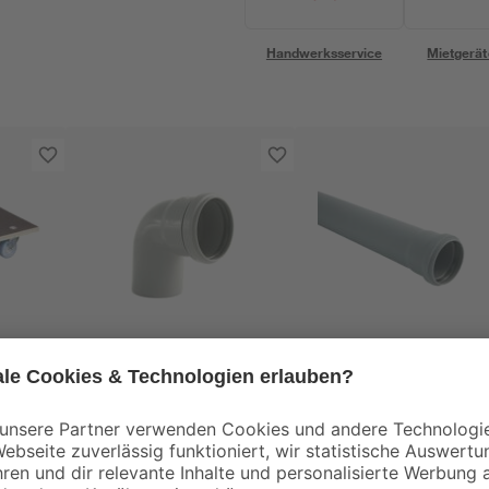
Handwerksservice
Mietgerät
Marley
Marley
HTB-Bogen 87° DN 50
HTEM-Rohr mit
57,5
Steckmuffe DN 50,
0 kg
1000 mm
0
,
1
,
89
89
€
€