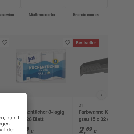
eservice
Miettransporter
Energie sparen
Bestseller
Ja!
B1
Küchentücher 3-lagig
Farbwanne Kunststoff
4 x 128 Blatt
grau 15 x 32 cm
2
,
2
,
89
69
€
€