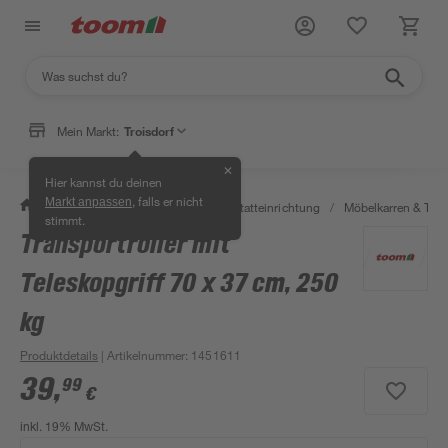
Mein Markt:
Troisdorf
✕
Hier kannst du deinen
, falls er nicht
Markt anpassen
/
Werkstatt & Maschinen
/
Werkstatteinrichtung
/
Möbelkarren & Trans
stimmt.
Transportroller mit
Teleskopgriff 70 x 37 cm, 250
kg
Produktdetails
| Artikelnummer
:
1451611
39
,
99
€
inkl. 19% MwSt.