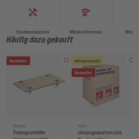
Handwerksservice
Mietgeräteservice
Miettra
Häufig dazu gekauft
Bestseller
Mengenrabatt
Bestseller
Wagner
toom
Transporthilfe
Umzugskarton mit