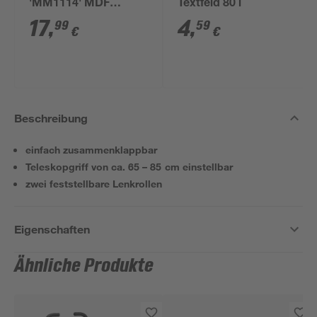
'MM1114' MDF
Textfeld 80 l
Tragkraft 250 kg
17
,
4
,
99
59
€
€
Beschreibung
einfach zusammenklappbar
Teleskopgriff von ca. 65 – 85 cm einstellbar
zwei feststellbare Lenkrollen
Eigenschaften
Ähnliche Produkte