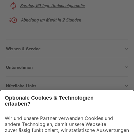
Sorglos, 90 Tage Umtauschgarantie
Abholung im Markt in 2 Stunden
Wissen & Service
Unternehmen
Nützliche Links
Bleib auf dem Laufenden mit unserem Newsletter
Der toom Newsletter: Keine Angebote und Aktionen mehr verpassen!
Zur Newsletter Anmeldung