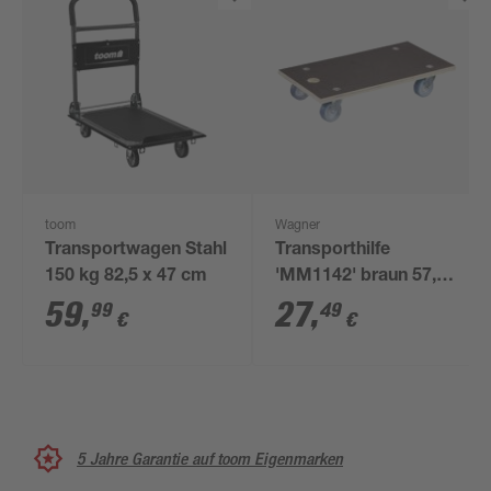
toom
Wagner
Transportwagen Stahl
Transporthilfe
150 kg 82,5 x 47 cm
'MM1142' braun 57,5
x 30 x 11 cm, 250 kg
59
,
27
,
99
49
€
€
5 Jahre Garantie auf toom Eigenmarken