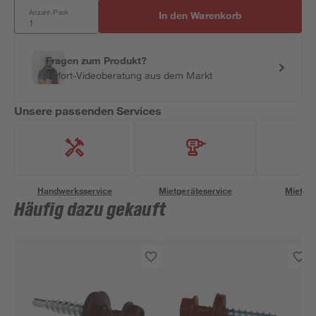
Anzahl: Pack
In den Warenkorb
Fragen zum Produkt?
Sofort-Videoberatung aus dem Markt
Unsere passenden Services
Handwerksservice
Mietgeräteservice
Miettra
Häufig dazu gekauft