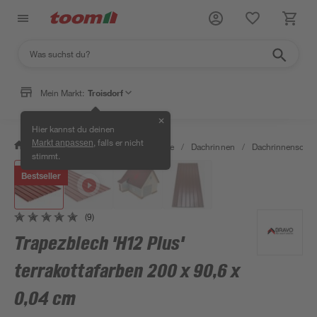
Mein Markt:
Troisdorf
✕
Hier kannst du deinen
, falls er nicht
Markt anpassen
/
Bauen & Renovieren
/
Baustoffe
/
Dachrinnen
/
Dachrinnenschut
stimmt.
Bestseller
(9)
Trapezblech 'H12 Plus'
terrakottafarben 200 x 90,6 x
0,04 cm