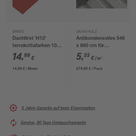
BRAVO
SKAN HOLZ
Dachfirst 'H12'
Antikondensvlies 546
terrakottafarben 100
x 860 cm für
x 0,04 cm
Trapezblech-
14
,
5
,
99
55
€
€
/ m²
Dachplatten
14,99 € / Meter
279,99 € / Pack
5 Jahre Garantie auf toom Eigenmarken
Sorglos, 90 Tage Umtauschgarantie