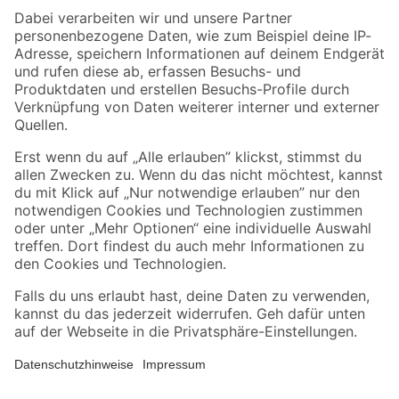
Zahlungsarten
Versandarten
Sicher einkaufen
Jetzt die toom-App herunterladen
Alle Preisangaben in EUR inkl. gesetzl. MwSt.. Die dargestellten Angebote sind unter
Umständen nicht in allen Märkten verfügbar. Die angegebenen Verfügbarkeiten beziehen
sich auf den unter "Mein Markt" ausgewählten toom Baumarkt. Alle Angebote und
Produkte nur solange der Vorrat reicht.
*Paketversand ab 59 € versandkostenfrei, gilt nicht für Artikel mit Speditionsversand, hier
fallen zusätzliche Versandkosten an.