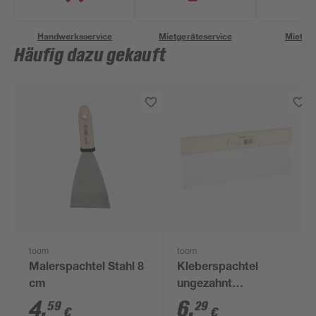
Handwerksservice
Mietgeräteservice
Miettra
Häufig dazu gekauft
toom
toom
Malerspachtel Stahl 8
Kleberspachtel
cm
ungezahnt
Edelstahl/Holz 30 cm
4
,
6
,
59
29
€
€