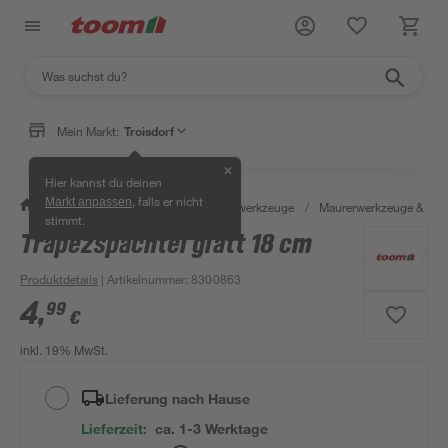
Mein Markt:
Troisdorf
✕
Hier kannst du deinen
, falls er nicht
Markt anpassen
/
Werkstatt & Maschinen
/
Handwerkzeuge
/
Maurerwerkzeuge & Fli
stimmt.
Trapezspachtel glatt 18 cm
Produktdetails
| Artikelnummer
:
8300863
4
,
99
€
inkl. 19% MwSt.
Lieferung nach Hause
Lieferzeit:
ca. 1-3 Werktage