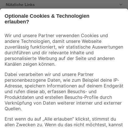
Nützliche Links
Bleib auf dem Laufenden mit unserem Newsletter
Der toom Newsletter: Keine Angebote und Aktionen mehr verpassen!
Zur Newsletter Anmeldung
Folge uns
Zahlungsarten
Versandarten
Sicher einkaufen