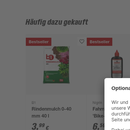
Häufig dazu gekauft
Bestseller
Bestseller
B1
Nigrin
Rindenmulch 0-40
Fahrrad Kettenöl
mm 40 l
'Bike-Care' Allwe
100 ml
3
,
6
,
99
59
€
€