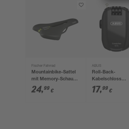
Fischer Fahrrad
ABUS
Mountainbike-Sattel
Roll-Back-
mit Memory-Schaum
Kabelschloss
schwarz
'Combiflex Stop
24
,
17
,
99
99
€
€
65' schwarz Ø 1,2
cm