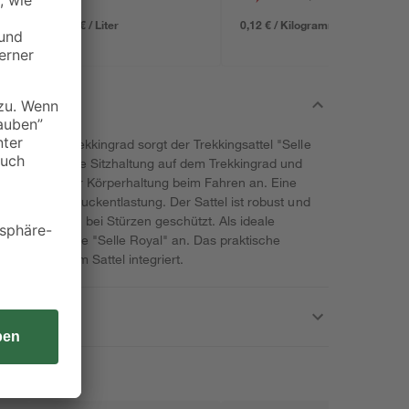
22,63 € / Liter
0,12 € / Kilogramm
rem Herren-Trekkingrad sorgt der Trekkingsattel "Selle
angepasst an die Sitzhaltung auf dem Trekkingrad und
ls optimal Ihrer Körperhaltung beim Fahren an. Eine
ine optimale Druckentlastung. Der Sattel ist robust und
schädigungen bei Stürzen geschützt. Als ideale
dukte der Serie "Selle Royal" an. Das praktische
 bereits in dem Sattel integriert.