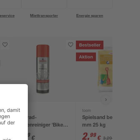
eservice
Miettransporter
Energie sparen
Bestseller
Aktion
Nigrin
toom
Fahrrad-
Spielsand beige 0-2
Kettenreiniger 'Bike
mm 25 kg
Line' 300 ml
6
,
2
,
79
99
€
€
3,29 €