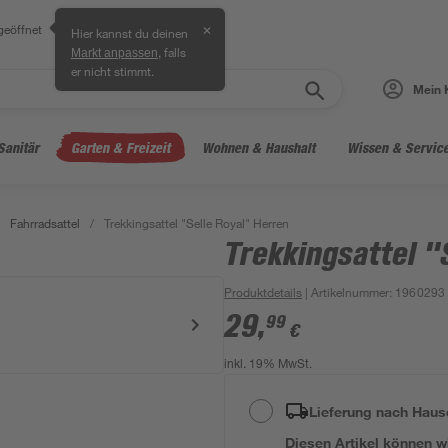
geöffnet
✕
Hier kannst du deinen
, falls
Markt anpassen
er nicht stimmt.
Mein 
Sanitär
Garten & Freizeit
Wohnen & Haushalt
Wissen & Servic
Fahrradsattel
/
Trekkingsattel "Selle Royal" Herren
Trekkingsattel "
Produktdetails
| Artikelnummer
:
1960293
29
,
99
€
inkl. 19% MwSt.
Lieferung nach Haus
Diesen Artikel können wir