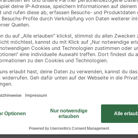
37,48 € / Liter
Für einen komfortablen Sitz auf Ih
Royal" der Marke Fischer. Er ist 
zialgel
passt sich dank des speziellen Ge
zusätzliche Geleinlage sorgt für e
m Sturz
dank der Seitenprotektoren vor Be
en
Ergänzung bieten sich weitere Pro
Clipsystem für die Satteltaschen ist