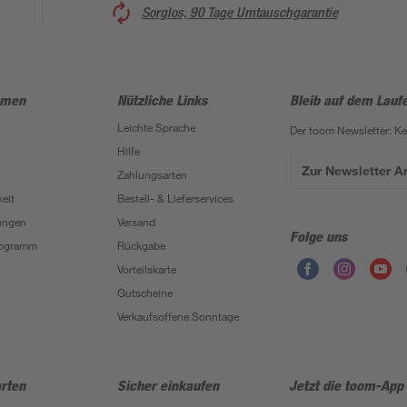
Sorglos, 90 Tage Umtauschgarantie
hmen
Nützliche Links
Bleib auf dem Lauf
Leichte Sprache
Der toom Newsletter: K
Hilfe
Zur Newsletter 
Zahlungsarten
eit
Bestell- & Lieferservices
ungen
Versand
Folge uns
Programm
Rückgabe
Vorteilskarte
Gutscheine
Verkaufsoffene Sonntage
rten
Sicher einkaufen
Jetzt die toom-App