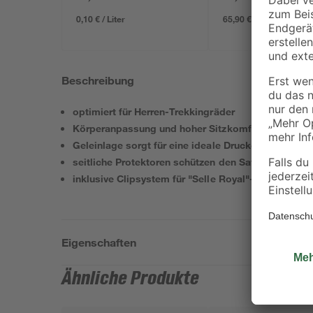
0,10 € / Liter
65,90 € / Liter
Beschreibung
optimiert für Herren-Trekkingräder
Körperanpassung und hoher Sitzkomfort durch Spe
Geleinlage sorgt für eine ideale Druckentlastung
seitliche Protektoren schützen den Sattel bei eine
inklusive Clipsystem für "Selle Royal"-Satteltasch
Eigenschaften
Ähnliche Produkte