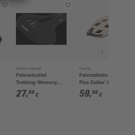
Fischer Fahrrad
Fischer
Fahrradsattel
Fahrradhelm 'Urban
Trekking 'Memory
Plus Dallas' L/XL
medi.Foam' schwarz
27
,
59
,
99
99
€
€