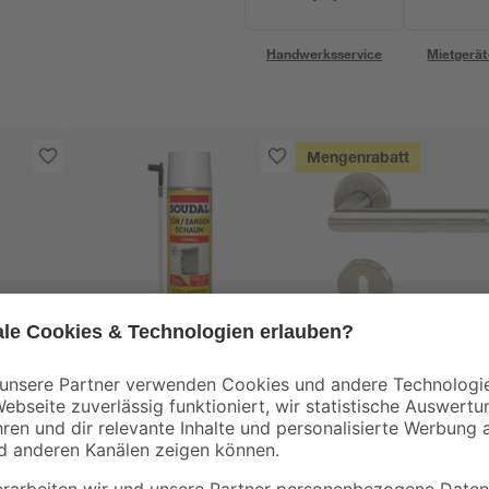
Handwerksservice
Mietgerät
Mengenrabatt
Soudal
B1
Tür- & Zargenschaum
Türdrückergarnitur
tter
2K B2 400 ml
'Loft I'
14
,
10
,
99
99
€
€