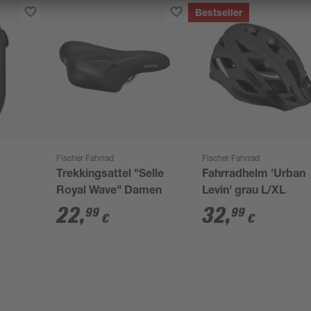
Bestseller
Fischer Fahrrad
Fischer Fahrrad
Trekkingsattel "Selle
Fahrradhelm 'Urban
Royal Wave" Damen
Levin' grau L/XL
Over
22
,
32
,
99
99
€
€
 x 65