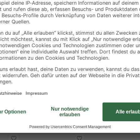
Mit der Trennscheibe für Metall-
Schneidleistungen in Blech oder R
fast alle handelsüblichen Metall-
auf die Metall-Trennmaschine 'TC
Außendurchmesser von 355 mm, ei
mm. Sie ist für eine maximale Dr
Zusätzlich besitzt die Bohrung ein