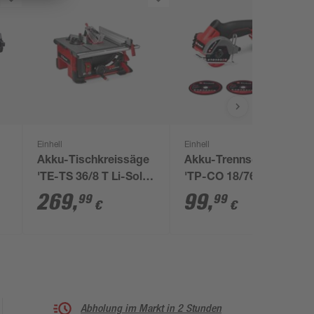
Einhell
Einhell
Akku-Tischkreissäge
Akku-Trennschleifer
'TE-TS 36/8 T Li-Solo'
'TP-CO 18/76-C Li BL
ohne Akku+
- Solo' ohne Akku
269
,
99
,
99
99
€
€
Abholung im Markt in 2 Stunden