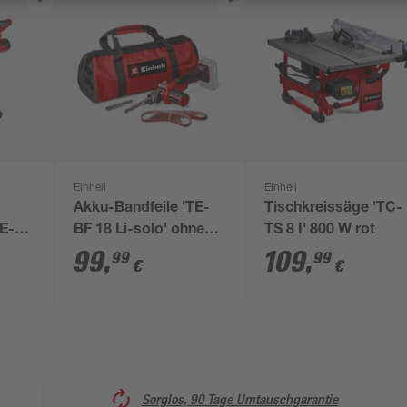
Einhell
Einhell
Akku-Bandfeile 'TE-
Tischkreissäge 'TC-
E-
BF 18 Li-solo' ohne
TS 8 I' 800 W rot
o' 18
Akku und Ladegerät
99
,
109
,
99
99
€
€
10
Sorglos, 90 Tage Umtauschgarantie