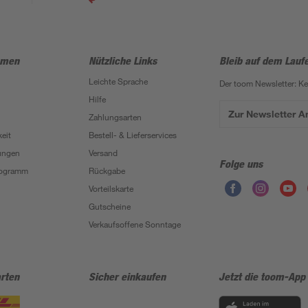
hmen
Nützliche Links
Bleib auf dem Lauf
Leichte Sprache
Der toom Newsletter: K
Hilfe
Zur Newsletter 
Zahlungsarten
eit
Bestell- & Lieferservices
ungen
Versand
Folge uns
Programm
Rückgabe
Vorteilskarte
Gutscheine
Verkaufsoffene Sonntage
rten
Sicher einkaufen
Jetzt die toom-App