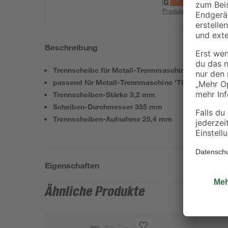
Produktdatenblatt
Beschreibung
Trennscheibe für Metall-Trennmaschinen
passend für Metall-Trennmaschine 'TC-MC 355/1'
Trennscheiben-Stärke 3,2 mm
Scheiben-Durchmesser 355 mm
Trennscheiben-Aufnahme 25,4 mm
Eigenschaften
Ähnliche Produkte