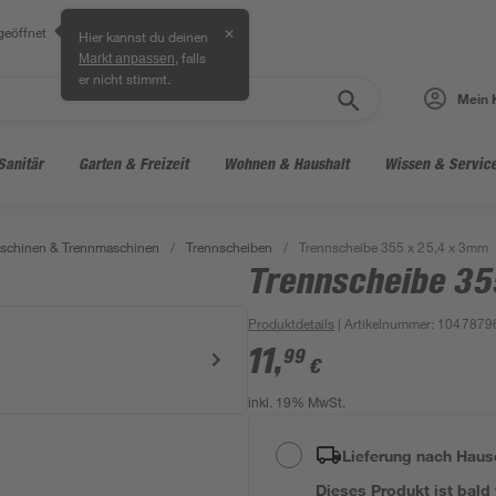
geöffnet
✕
Hier kannst du deinen
, falls
Markt anpassen
er nicht stimmt.
Mein 
Sanitär
Garten & Freizeit
Wohnen & Haushalt
Wissen & Servic
aschinen & Trennmaschinen
/
Trennscheiben
/
Trennscheibe 355 x 25,4 x 3mm
Trennscheibe 35
Produktdetails
| Artikelnummer
:
1047879
11
,
99
€
inkl. 19% MwSt.
Lieferung nach Haus
Dieses Produkt ist bald