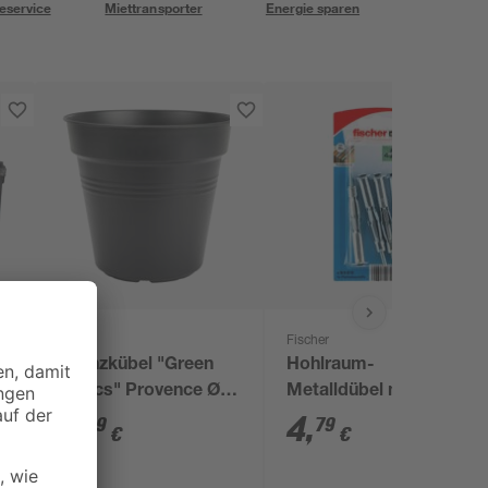
eservice
Miettransporter
Energie sparen
Elho
Fischer
Pflanzkübel "Green
Hohlraum-
Basics" Provence Ø
Metalldübel mit
24 cm
Schrauben 'HM SK' Ø
4
,
4
,
29
79
€
€
5 x 65 mm, 8-teilig