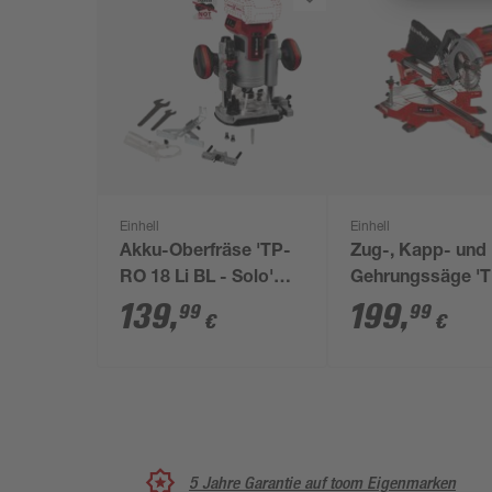
Einhell
Einhell
Akku-Oberfräse 'TP-
Zug-, Kapp- und
RO 18 Li BL - Solo'
Gehrungssäge 'T
ohne Akku
SM 36/210 Li-Sol
139
,
199
,
99
99
€
€
V ohne Akku, Ø 2
mm
5 Jahre Garantie auf toom Eigenmarken