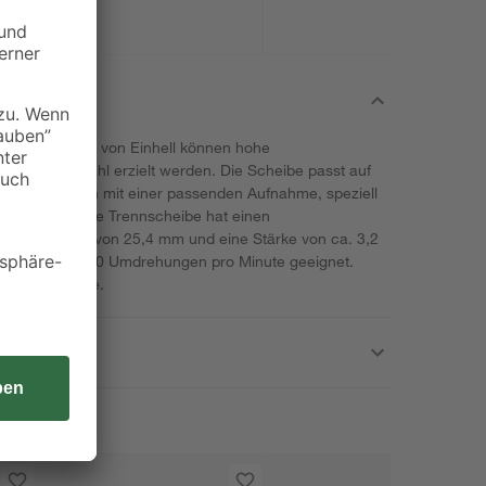
Trennmaschinen von Einhell können hohe
ohren aus Stahl erzielt werden. Die Scheibe passt auf
Trennmaschinen mit einer passenden Aufnahme, speziell
-MC 355/1'. Die Trennscheibe hat einen
ne Bohrung von 25,4 mm und eine Stärke von ca. 3,2
ehzahl von 4.400 Umdrehungen pro Minute geeignet.
e Metalleinlage.