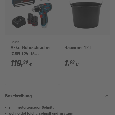
Bosch
Akku-Bohrschrauber
Baueimer 12 l
'GSR 12V-15
Professional' mit 2
119
,
1
,
99
69
€
€
Akkus, Tasche und
Zubehörset
Beschreibung
millimetergenauer Schnitt
schneidet leicht, schnell und gratarm