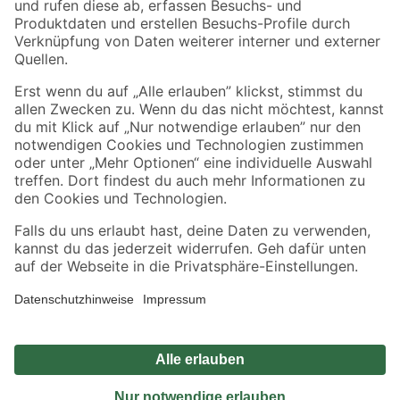
Sicher einkaufen
Jetzt die toom-App herunterladen
Alle Preisangaben in EUR inkl. gesetzl. MwSt.. Die dargestellten Angebote sind unter
Umständen nicht in allen Märkten verfügbar. Die angegebenen Verfügbarkeiten beziehen
sich auf den unter "Mein Markt" ausgewählten toom Baumarkt. Alle Angebote und
Produkte nur solange der Vorrat reicht.
*Paketversand ab 59 € versandkostenfrei, gilt nicht für Artikel mit Speditionsversand, hier
fallen zusätzliche Versandkosten an.
Datenschutz
Privatsphäre
Impressum
AGB
Nutzungsbedingungen
Widerrufsrecht
Vertrag widerrufen
Barrierefreiheit