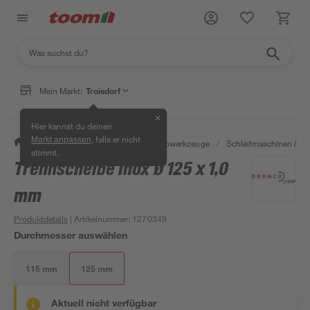
Mein Markt:
Troisdorf
✕
Hier kannst du deinen
, falls er nicht
Markt anpassen
/
Werkstatt & Maschinen
/
Elektrowerkzeuge
/
Schleifmaschinen & T
stimmt.
Trennscheibe Inox Ø 125 x 1,0
mm
Produktdetails
| Artikelnummer
:
1270349
Durchmesser auswählen
115 mm
125 mm
Aktuell nicht verfügbar