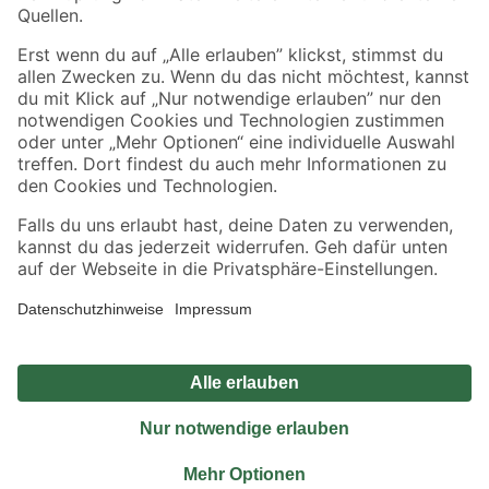
Sicher einkaufen
Jetzt die toom-App herunterladen
Alle Preisangaben in EUR inkl. gesetzl. MwSt.. Die dargestellten Angebote sind unter
Umständen nicht in allen Märkten verfügbar. Die angegebenen Verfügbarkeiten beziehen
sich auf den unter "Mein Markt" ausgewählten toom Baumarkt. Alle Angebote und
Produkte nur solange der Vorrat reicht.
*Paketversand ab 59 € versandkostenfrei, gilt nicht für Artikel mit Speditionsversand, hier
fallen zusätzliche Versandkosten an.
Datenschutz
Privatsphäre
Impressum
AGB
Nutzungsbedingungen
Widerrufsrecht
Vertrag widerrufen
Barrierefreiheit
© 2026 toom Baumarkt GmbH