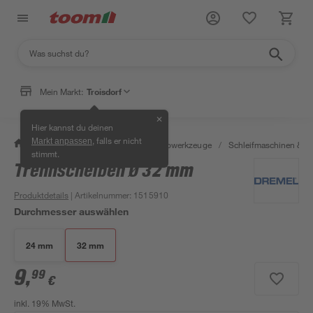
Mein Markt:
Troisdorf
✕
Hier kannst du deinen
, falls er nicht
Markt anpassen
/
Werkstatt & Maschinen
/
Elektrowerkzeuge
/
Schleifmaschinen & T
stimmt.
Trennscheiben Ø 32 mm
Produktdetails
| Artikelnummer
:
1515910
Durchmesser auswählen
24 mm
32 mm
9
,
99
€
inkl. 19% MwSt.