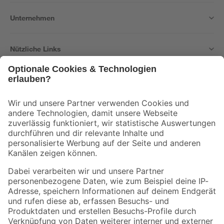
Unternehmen
Nützliche Links
Bleib auf dem Laufenden mit unserem Newsletter
Der toom Newsletter: Keine Angebote und Aktionen mehr verpassen!
Zur Newsletter Anmeldung
Folge uns
Zahlungsarten
Versandarten