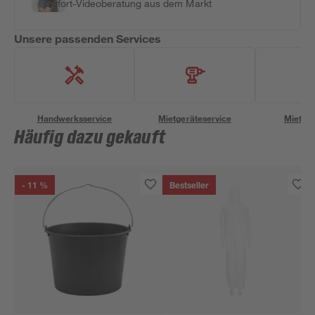
Sofort-Videoberatung aus dem Markt
Unsere passenden Services
Handwerksservice
Mietgeräteservice
Miettra
Häufig dazu gekauft
- 11 %
Bestseller