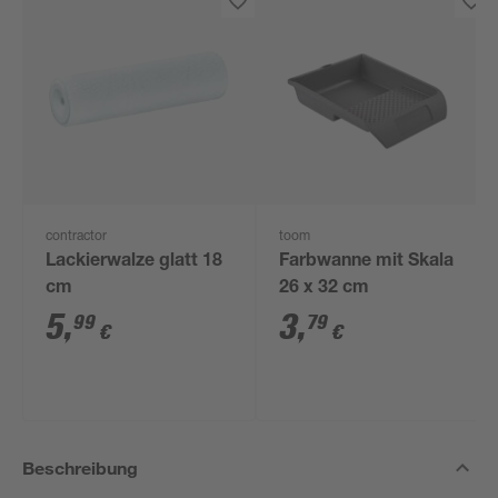
contractor
toom
Lackierwalze glatt 18
Farbwanne mit Skala
cm
26 x 32 cm
5
,
3
,
99
79
€
€
Beschreibung