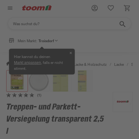
Mein Markt:
Troisdorf
✕
Hier kannst du deinen
, falls er nicht
Markt anpassen
/
Bauen & Renovieren
/
Farben, Lacke & Holzschutz
/
Lacke
/
Spe
stimmt.
(1)
Treppen- und Parkett-
Versiegelung transparent 2,5
l