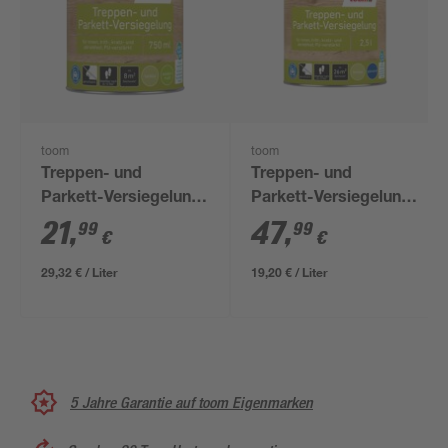
toom
toom
Treppen- und
Treppen- und
Parkett-Versiegelung
Parkett-Versiegelung
transparent 750 ml
transparent 2,5 l
21
,
47
,
99
99
€
€
29,32 € / Liter
19,20 € / Liter
5 Jahre Garantie auf toom Eigenmarken