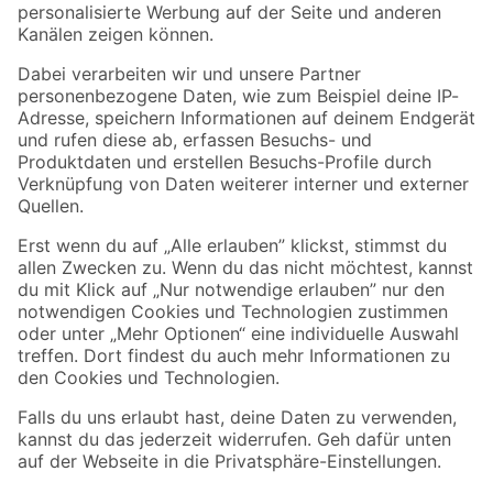
Folge uns
Zahlungsarten
Versandarten
Sicher einkaufen
Jetzt die toom-App herunterladen
Alle Preisangaben in EUR inkl. gesetzl. MwSt.. Die dargestellten Angebote sind unter
Umständen nicht in allen Märkten verfügbar. Die angegebenen Verfügbarkeiten beziehen
sich auf den unter "Mein Markt" ausgewählten toom Baumarkt. Alle Angebote und