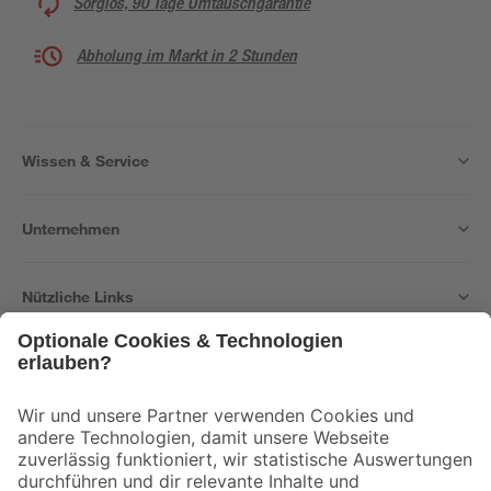
Sorglos, 90 Tage Umtauschgarantie
Abholung im Markt in 2 Stunden
Wissen & Service
Unternehmen
Nützliche Links
Bleib auf dem Laufenden mit unserem Newsletter
Der toom Newsletter: Keine Angebote und Aktionen mehr verpassen!
Zur Newsletter Anmeldung