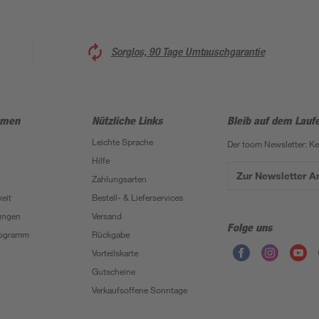
Sorglos, 90 Tage Umtauschgarantie
hmen
Nützliche Links
Bleib auf dem Lauf
Leichte Sprache
Der toom Newsletter: K
Hilfe
Zur Newsletter 
Zahlungsarten
eit
Bestell- & Lieferservices
ungen
Versand
Folge uns
Programm
Rückgabe
Vorteilskarte
Gutscheine
Verkaufsoffene Sonntage