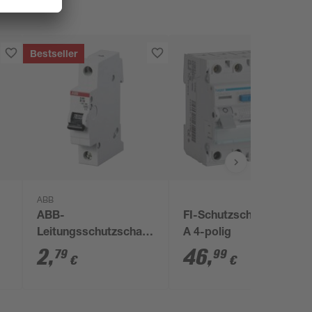
Bestseller
ABB
ABB-
FI-Schutzschalter 25
Leitungsschutzschalter
A 4-polig
'2CDS251001R0165'
2
,
46
,
79
99
€
€
1-polig 400 V