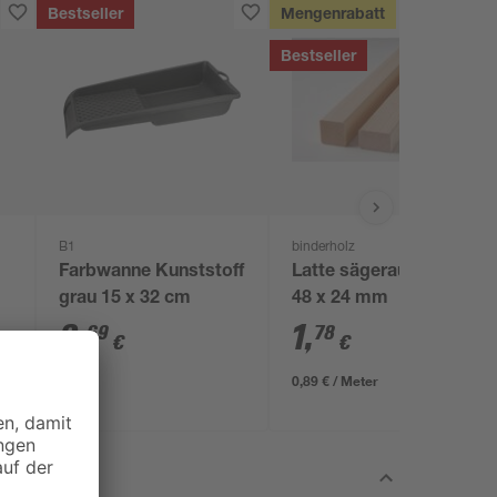
Bestseller
Mengenrabatt
Bestseller
B1
binderholz
Farbwanne Kunststoff
Latte sägerau 2000 x
grau 15 x 32 cm
48 x 24 mm
2
,
1
,
69
78
€
€
0,89 € / Meter