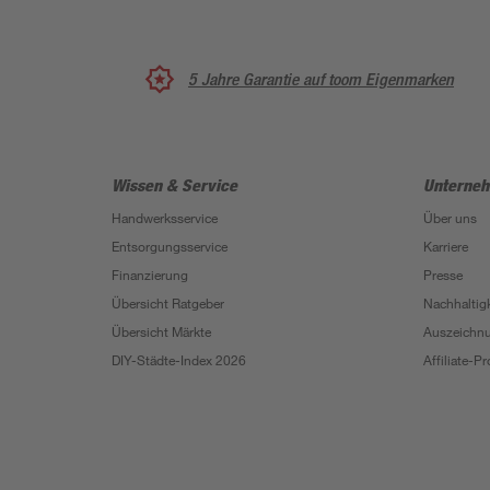
5 Jahre Garantie auf toom Eigenmarken
Wissen & Service
Unterne
Handwerksservice
Über uns
Entsorgungsservice
Karriere
Finanzierung
Presse
Übersicht Ratgeber
Nachhaltigk
Übersicht Märkte
Auszeichn
DIY-Städte-Index 2026
Affiliate-