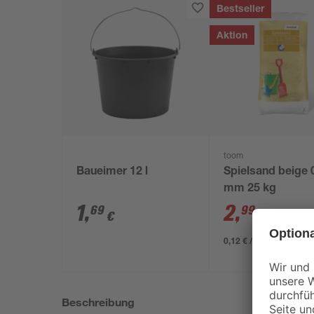
Bestseller
Aktion
toom
Baueimer 12 l
Spielsand beige 
mm 25 kg
1
,
2
,
69
99
€
€
3,29 €
0,12 € / Kilogramm
Beschreibung