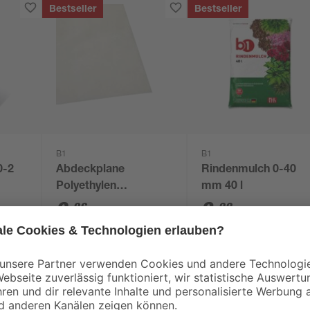
Bestseller
Bestseller
B1
B1
0-2
Abdeckplane
Rindenmulch 0-40
Polyethylen
mm 40 l
transparent 4 x 5 m
0
,
3
,
06
99
€
€
/ m²
1,29 € / Pack
0,10 € / Liter