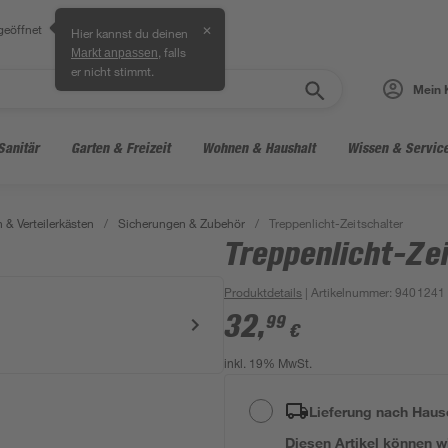
geöffnet
✕
Hier kannst du deinen
, falls
Markt anpassen
er nicht stimmt.
Mein 
Sanitär
Garten & Freizeit
Wohnen & Haushalt
Wissen & Servic
 & Verteilerkästen
/
Sicherungen & Zubehör
/
Treppenlicht-Zeitschalter
Treppenlicht-Zei
Produktdetails
| Artikelnummer
:
9401241
32
,
99
€
inkl. 19% MwSt.
Lieferung nach Haus
Diesen Artikel können wir