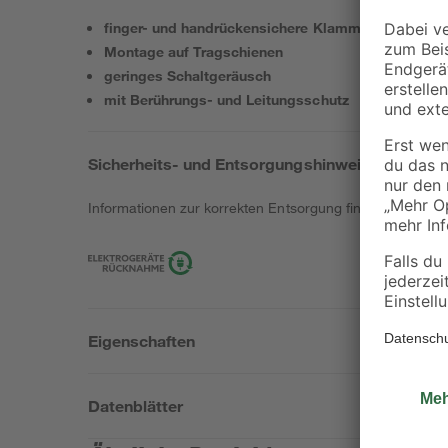
finger- und handrückensichere Klammern
Montage auf Tragschienen
geringes Schaltgeräusch
mit Berührungs- und Leitungsschutz
Sicherheits- und Entsorgungshinweise
Informationen zur korrekten Entsorgung findest du
hier
.
Eigenschaften
Datenblätter