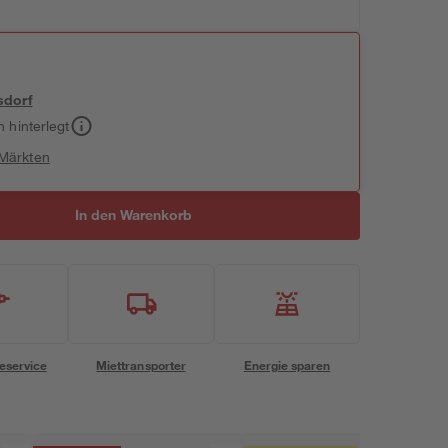
sdorf
h hinterlegt
 Märkten
In den Warenkorb
eservice
Miettransporter
Energie sparen