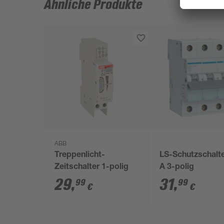
Ähnliche Produkte
ABB
Treppenlicht-
LS-Schutzschalte
Zeitschalter 1-polig
A 3-polig
29
,
31
,
99
99
€
€