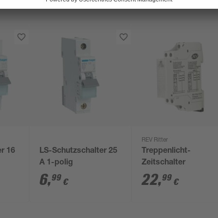
REV Ritter
r 16
LS-Schutzschalter 25
Treppenlicht-
A 1-polig
Zeitschalter
6
,
22
,
99
99
€
€