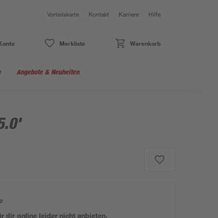
Vorteilskarte
Kontakt
Karriere
Hilfe
Konto
Merkliste
Warenkorb
e
Angebote & Neuheiten
5.0'
e
 dir online leider nicht anbieten.