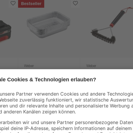
Bestseller
Weber
Weber
pack
Alu-Tropfschalen 21,8
Grillbürste dreiseitig
h 2
x 15,2 cm 10 Stück
30 cm
4
,
15
,
99
29
€
€
€