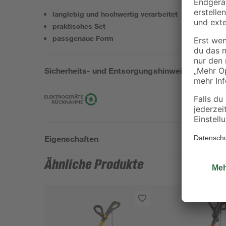
langlebig und hochwertig verarbeitet
praktisches Set
passgenaue Form
Sicherheits- und Entsorgungshinweise
Eigenschaften
Ähnliche Produkte