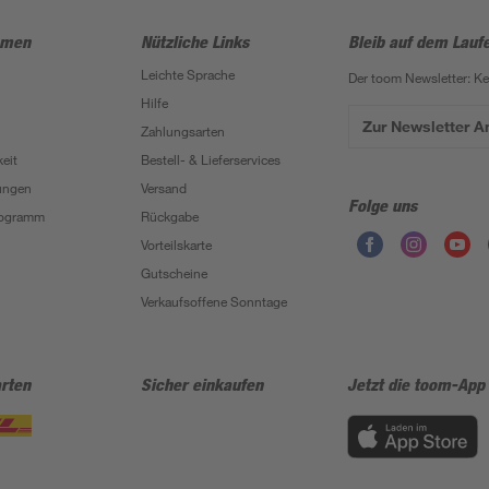
hmen
Nützliche Links
Bleib auf dem Lauf
Leichte Sprache
Der toom Newsletter: K
Hilfe
Zur Newsletter 
Zahlungsarten
eit
Bestell- & Lieferservices
ungen
Versand
Folge uns
Programm
Rückgabe
Vorteilskarte
Gutscheine
Verkaufsoffene Sonntage
rten
Sicher einkaufen
Jetzt die toom-App