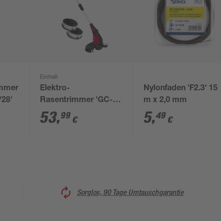
Einhell
immer
Elektro-
Nylonfaden 'F2.3' 15
/28'
Rasentrimmer 'GC-
m x 2,0 mm
ET 450/300 Kit' 450 W
53
,
5
,
99
49
€
€
Ø 30 cm
Sorglos, 90 Tage Umtauschgarantie