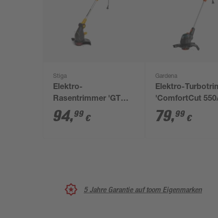
Stiga
Gardena
Elektro-
Elektro-Turbotr
Rasentrimmer 'GT
'ComfortCut 550
106c' 600 W
94
,
79
,
99
99
€
€
5 Jahre Garantie auf toom Eigenmarken