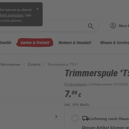
✕
ier kannst du deinen
, falls
Markt anpassen
r nicht stimmt.
Mein 
Sanitär
Garten & Freizeit
Wohnen & Haushalt
Wissen & Servic
 Motorsensen
/
Zubehör
/
Trimmerspule 'T5.0'
Trimmerspule 'T
Produktdetails
| Artikelnummer
:
4102632
7
,
99
€
inkl. 19% MwSt.
Lieferung nach Haus
Diesen Artikel können wir