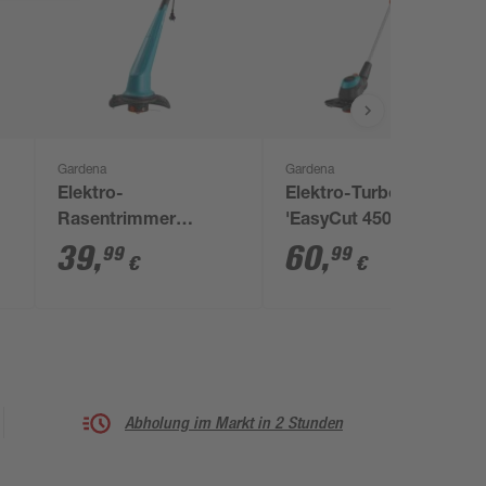
Gardena
Gardena
Elektro-
Elektro-Turbotrimmer
Rasentrimmer
'EasyCut 450/25'
'SmallCut 300/23'
39
,
60
,
99
99
€
€
Abholung im Markt in 2 Stunden