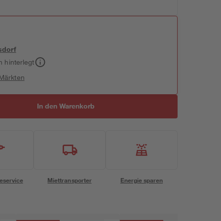
sdorf
h hinterlegt
 Märkten
In den Warenkorb
eservice
Miettransporter
Energie sparen