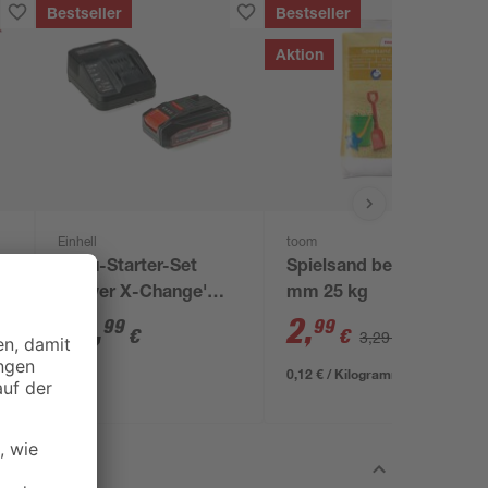
Bestseller
Bestseller
Aktion
Einhell
toom
Akku-Starter-Set
Spielsand beige 0-2
'Power X-Change'
mm 25 kg
Ladegerät und Akku
29
,
2
,
99
99
€
€
3,29 €
18 V 2,5 Ah
0,12 € / Kilogramm