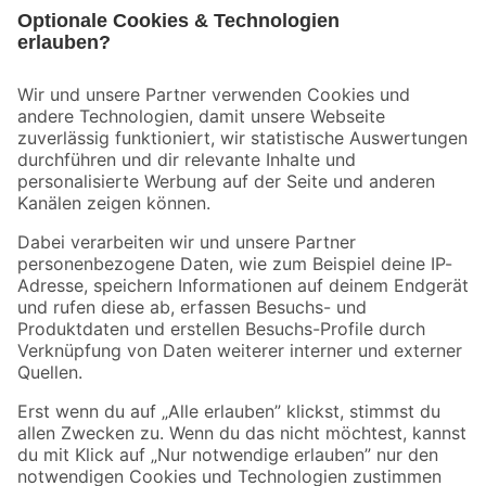
Bleib auf dem Laufenden mit unserem Newsletter
Der toom Newsletter: Keine Angebote und Aktionen mehr verpassen!
Zur Newsletter Anmeldung
Folge uns
Zahlungsarten
Versandarten
Sicher einkaufen
Jetzt die toom-App herunterladen