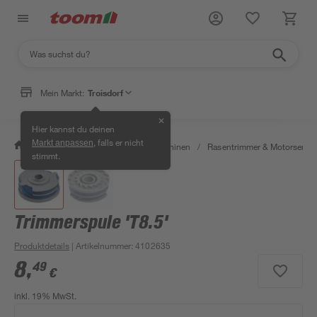
Mein Markt:
Troisdorf
✕
Hier kannst du deinen
, falls er nicht
Markt anpassen
/
Garten & Freizeit
/
Gartenmaschinen
/
Rasentrimmer & Motorsense
stimmt.
Trimmerspule 'T8.5'
Produktdetails
| Artikelnummer
:
4102635
8
,
49
€
inkl. 19% MwSt.