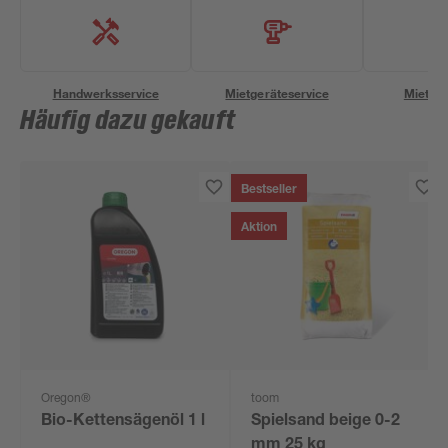
Handwerksservice
Mietgeräteservice
Miettra
Häufig dazu gekauft
Bestseller
Aktion
Oregon®
toom
Bio-Kettensägenöl 1 l
Spielsand beige 0-2
mm 25 kg