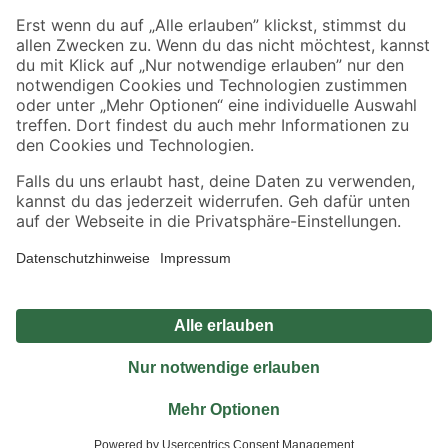
Sicher einkaufen
Jetzt die toom-App herunterladen
Alle Preisangaben in EUR inkl. gesetzl. MwSt.. Die dargestellten Angebote sind unter
Umständen nicht in allen Märkten verfügbar. Die angegebenen Verfügbarkeiten beziehen
sich auf den unter "Mein Markt" ausgewählten toom Baumarkt. Alle Angebote und
Produkte nur solange der Vorrat reicht.
*Paketversand ab 59 € versandkostenfrei, gilt nicht für Artikel mit Speditionsversand, hier
fallen zusätzliche Versandkosten an.
Datenschutz
Privatsphäre
Impressum
AGB
Nutzungsbedingungen
Widerrufsrecht
Vertrag widerrufen
Barrierefreiheit
© 2026 toom Baumarkt GmbH