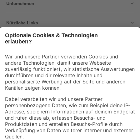
Unternehmen
Nützliche Links
Bleib auf dem Laufenden mit unserem Newsletter
Der toom Newsletter: Keine Angebote und Aktionen mehr verpassen!
Zur Newsletter Anmeldung
Folge uns
Zahlungsarten
Versandarten