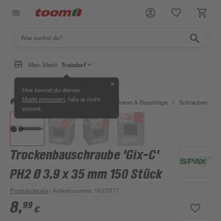
Mein Markt:
Troisdorf
✕
Hier kannst du deinen
, falls er nicht
Markt anpassen
/
Werkstatt & Maschinen
/
Eisenwaren & Beschläge
/
Schrauben
/
stimmt.
Trockenbauschraube 'Gix-C'
PH2 Ø 3,9 x 35 mm 150 Stück
Produktdetails
| Artikelnummer
:
1630377
8
,
99
€