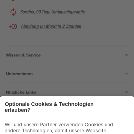
Sorglos, 90 Tage Umtauschgarantie
Abholung im Markt in 2 Stunden
Wissen & Service
Unternehmen
Nützliche Links
Bleib auf dem Laufenden mit unserem Newsletter
Der toom Newsletter: Keine Angebote und Aktionen mehr verpassen!