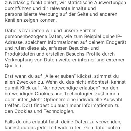
Zur Newsletter Anmeldung
Folge uns
Zahlungsarten
Versandarten
Sicher einkaufen
Jetzt die toom-App herunterladen
Alle Preisangaben in EUR inkl. gesetzl. MwSt.. Die dargestellten Angebote sind unter