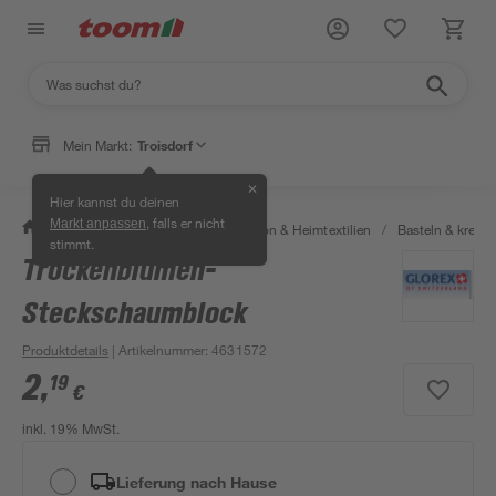
Mein Markt:
Troisdorf
✕
Hier kannst du deinen
, falls er nicht
Markt anpassen
/
Wohnen & Haushalt
/
Dekoration & Heimtextilien
/
Basteln & kreati
stimmt.
Trockenblumen-
Bestseller
Steckschaumblock
Produktdetails
| Artikelnummer
:
4631572
2
,
19
€
inkl. 19% MwSt.
Lieferung nach Hause