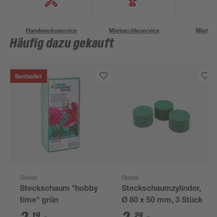
Handwerksservice
Mietgeräteservice
Miettra
Häufig dazu gekauft
Bestseller
Glorex
Glorex
Steckschaum "hobby
Steckschaumzylinder,
time" grün
Ø 80 x 50 mm, 3 Stück
19
29