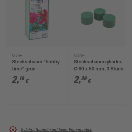
Glorex
Glorex
Steckschaum "hobby
Steckschaumzylinder,
time" grün
Ø 80 x 50 mm, 3 Stück
2
,
2
,
19
29
€
€
5 Jahre Garantie auf toom Eigenmarken