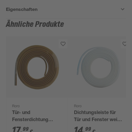
Eigenschaften
Ähnliche Produkte
Roro
Roro
Tür- und
Dichtungsleiste für
Fensterdichtung
Tür und Fenster weiß
selbstklebend braun 5
5 m
17
,
14
,
99
99
€
€