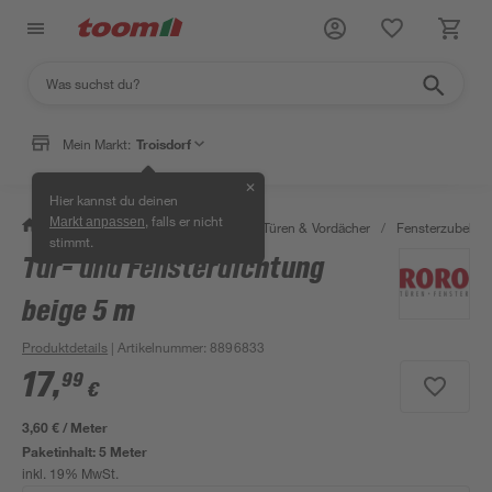
Mein Markt:
Troisdorf
✕
Hier kannst du deinen
, falls er nicht
Markt anpassen
/
Bauen & Renovieren
/
Fenster, Türen & Vordächer
/
Fensterzubehör
stimmt.
Tür- und Fensterdichtung
beige 5 m
Produktdetails
| Artikelnummer
:
8896833
17
,
99
€
3,60 € / Meter
Paketinhalt:
5 Meter
inkl. 19% MwSt.