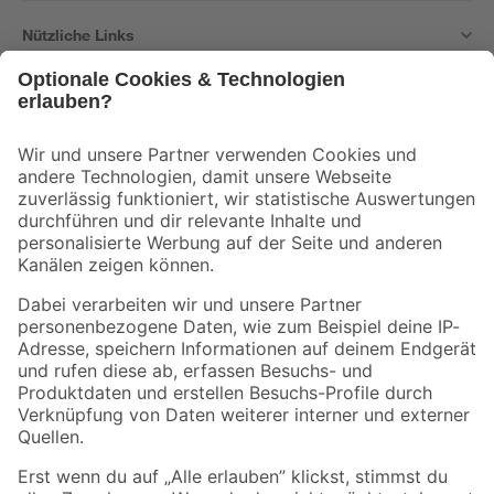
Nützliche Links
Bleib auf dem Laufenden mit unserem Newsletter
Der toom Newsletter: Keine Angebote und Aktionen mehr verpassen!
Zur Newsletter Anmeldung
Folge uns
Zahlungsarten
Versandarten
Sicher einkaufen