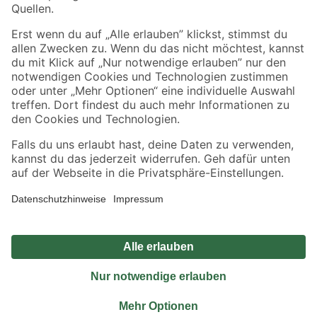
Sicher einkaufen
Jetzt die toom-App herunterladen
Alle Preisangaben in EUR inkl. gesetzl. MwSt.. Die dargestellten Angebote sind unter
Umständen nicht in allen Märkten verfügbar. Die angegebenen Verfügbarkeiten beziehen
sich auf den unter "Mein Markt" ausgewählten toom Baumarkt. Alle Angebote und
Produkte nur solange der Vorrat reicht.
*Paketversand ab 59 € versandkostenfrei, gilt nicht für Artikel mit Speditionsversand, hier
fallen zusätzliche Versandkosten an.
Datenschutz
Privatsphäre
Impressum
AGB
Nutzungsbedingungen
Widerrufsrecht
Vertrag widerrufen
Barrierefreiheit
© 2026 toom Baumarkt GmbH