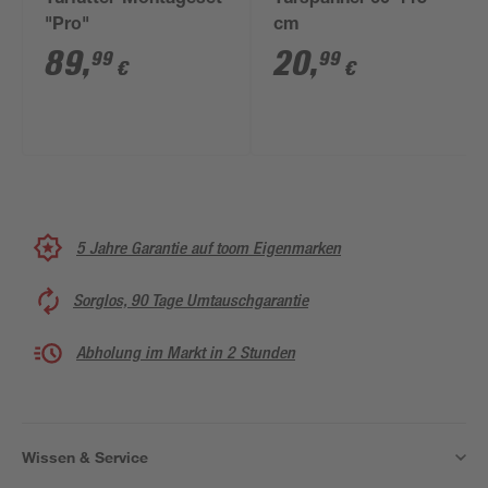
Türfutter-Montageset
Türspanner 60-115
"Pro"
cm
89
,
20
,
99
99
€
€
5 Jahre Garantie auf toom Eigenmarken
Sorglos, 90 Tage Umtauschgarantie
Abholung im Markt in 2 Stunden
Wissen & Service