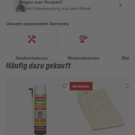
Fragen zum Produkt?
Sofort-Videoberatung aus dem Markt
Unsere passenden Services
Handwerksservice
Mietgeräteservice
Miettra
Häufig dazu gekauft
Bestseller