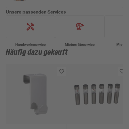
Unsere passenden Services
Handwerksservice
Mietgeräteservice
Miettra
Häufig dazu gekauft