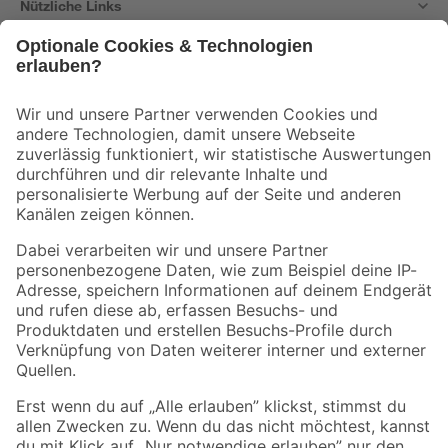
Nützliche Links
Bleib auf dem Laufenden mit unserem Newsletter
Der toom Newsletter: Keine Angebote und Aktionen mehr verpassen!
Zur Newsletter Anmeldung
Folge uns
Zahlungsarten
Versandarten
Sicher einkaufen