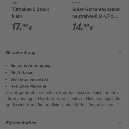
Siro
toom
Türhaken 5 Stück
Solar-Gartenfackelset
klein
neutralweiß Ø 4,7 x
29,8 cm 6 Stück
17
,
14
,
99
99
€
€
Beschreibung
Einfache Anbringung
Mit 4 Haken
Vielseitig einsetzbar
Robustes Material
Die Türgarderobe im matten Silberton lässt sich leicht an Ihre
Türen anbringen. Die Garderobe ist mit vier Haken ausgestattet,
an die sich Handtücher, Kleider oder Gürtel hängen lassen.
Eigenschaften