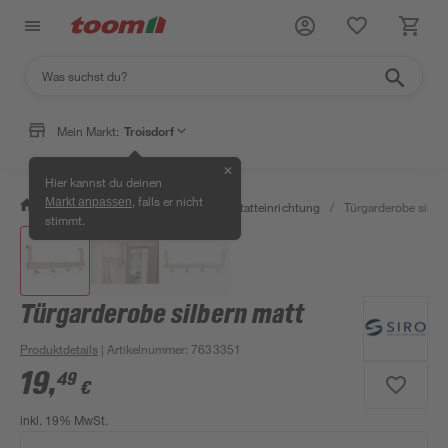
Mein Markt:
Troisdorf
✕
Hier kannst du deinen
, falls er nicht
Markt anpassen
/
Werkstatt & Maschinen
/
Werkstatteinrichtung
/
Türgarderobe silbe
stimmt.
Türgarderobe silbern matt
Produktdetails
| Artikelnummer
:
7633351
19
,
49
€
inkl. 19% MwSt.