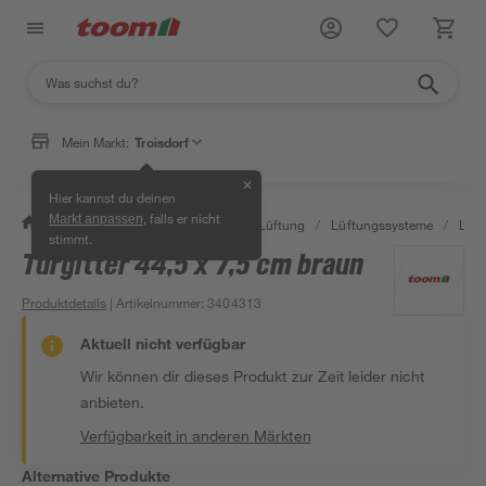
Mein Markt:
Troisdorf
✕
Hier kannst du deinen
, falls er nicht
Markt anpassen
/
Bauen & Renovieren
/
Klima & Lüftung
/
Lüftungssysteme
/
Lüft
stimmt.
Türgitter 44,5 x 7,5 cm braun
Produktdetails
| Artikelnummer
:
3404313
Aktuell nicht verfügbar
Wir können dir dieses Produkt zur Zeit leider nicht
anbieten.
Verfügbarkeit in anderen Märkten
Alternative Produkte