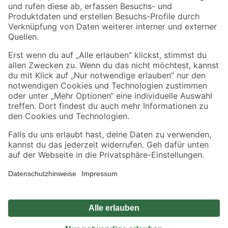
Zahlungsarten
Versandarten
Sicher einkaufen
Jetzt die toom-App herunterladen
Alle Preisangaben in EUR inkl. gesetzl. MwSt.. Die dargestellten Angebote sind unter
Umständen nicht in allen Märkten verfügbar. Die angegebenen Verfügbarkeiten beziehen
sich auf den unter "Mein Markt" ausgewählten toom Baumarkt. Alle Angebote und
Produkte nur solange der Vorrat reicht.
*Paketversand ab 59 € versandkostenfrei, gilt nicht für Artikel mit Speditionsversand, hier
fallen zusätzliche Versandkosten an.
Datenschutz
Privatsphäre
Impressum
AGB
Nutzungsbedingungen
Widerrufsrecht
Vertrag widerrufen