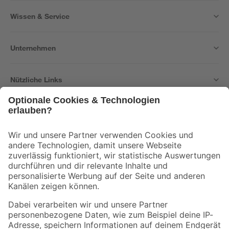
Wissen & Service
Unternehmen
Nützliche Links
Bleib auf dem Laufenden mit unserem Newsletter
Der toom Newsletter: Keine Angebote und Aktionen mehr verpassen!
Zur Newsletter Anmeldung
Folge uns