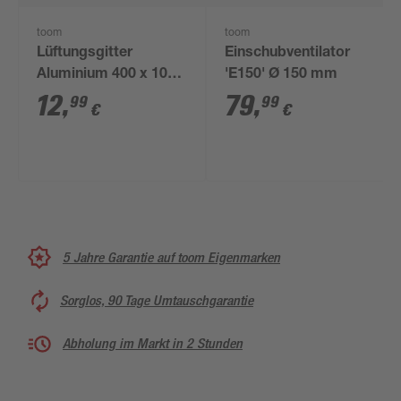
toom
toom
Lüftungsgitter
Einschubventilator
Aluminium 400 x 100
'E150' Ø 150 mm
mm
12
,
79
,
99
99
€
€
5 Jahre Garantie auf toom Eigenmarken
Sorglos, 90 Tage Umtauschgarantie
Abholung im Markt in 2 Stunden