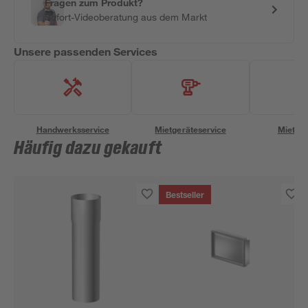
Fragen zum Produkt?
Sofort-Videoberatung aus dem Markt
Unsere passenden Services
Handwerksservice
Mietgeräteservice
Miettra
Häufig dazu gekauft
Bestseller