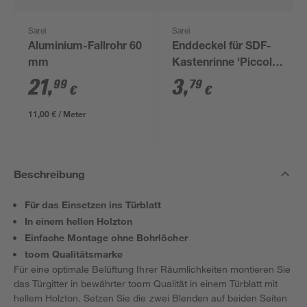
Sarei
Sarei
Aluminium-Fallrohr 60
Enddeckel für SDF-
mm
Kastenrinne 'Piccolo'
silber RG 70
21
,
3
,
99
79
€
€
11,00 € / Meter
Beschreibung
Für das Einsetzen ins Türblatt
In einem hellen Holzton
Einfache Montage ohne Bohrlöcher
toom Qualitätsmarke
Für eine optimale Belüftung Ihrer Räumlichkeiten montieren Sie
das Türgitter in bewährter toom Qualität in einem Türblatt mit
hellem Holzton. Setzen Sie die zwei Blenden auf beiden Seiten