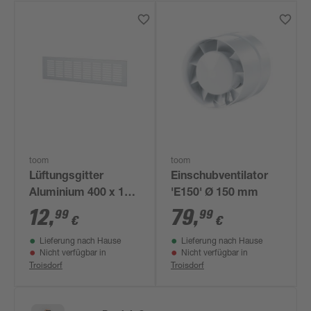
toom
toom
Lüftungsgitter
Einschubventilator
Aluminium 400 x 100
'E150' Ø 150 mm
mm
12
,
79
,
99
99
€
€
Lieferung nach Hause
Lieferung nach Hause
Nicht verfügbar in
Nicht verfügbar in
Troisdorf
Troisdorf